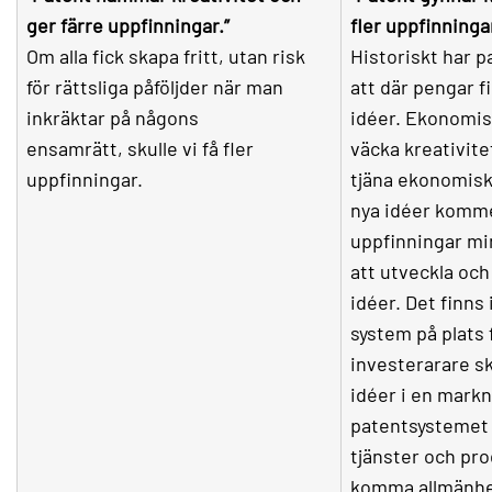
ger färre uppfinningar.”
fler uppfinninga
Om alla fick skapa fritt, utan risk
Historiskt har p
för rättsliga påföljder när man
att där pengar f
inkräktar på någons
idéer. Ekonomis
ensamrätt, skulle vi få fler
väcka kreativite
uppfinningar.
tjäna ekonomisk
nya idéer komme
uppfinningar min
att utveckla och
idéer. Det finns
system på plats 
investerarare sk
idéer i en mark
patentsystemet 
tjänster och pr
komma allmänhet