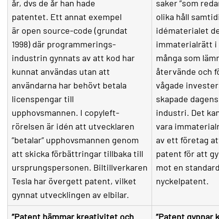
år, dvs de år han hade
saker ”som redan
patentet. Ett annat exempel
olika håll samti
är open source-code (grundat
idématerialet de
1998) där programmerings-
immaterialrätt i
industrin gynnats av att kod har
många som lämn
kunnat användas utan att
återvände och f
användarna har behövt betala
vågade investera
licenspengar till
skapade dagens 
upphovsmannen. I copyleft-
industri. Det ka
rörelsen är idén att utvecklaren
vara immaterialr
”betalar” upphovsmannen genom
av ett företag at
att skicka förbättringar tillbaka till
patent för att g
ursprungspersonen. Biltillverkaren
mot en standard
Tesla har övergett patent, vilket
nyckelpatent.
gynnat utvecklingen av elbilar.
”Patent hämmar kreativitet och
”Patent gynnar k