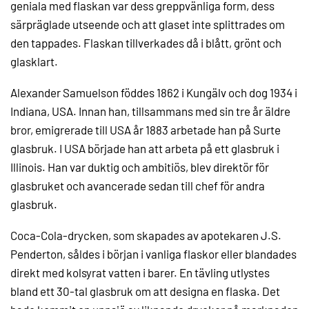
geniala med flaskan var dess greppvänliga form, dess
särpräglade utseende och att glaset inte splittrades om
den tappades. Flaskan tillverkades då i blått, grönt och
glasklart.
Alexander Samuelson föddes 1862 i Kungälv och dog 1934 i
Indiana, USA. Innan han, tillsammans med sin tre år äldre
bror, emigrerade till USA år 1883 arbetade han på Surte
glasbruk. I USA började han att arbeta på ett glasbruk i
Illinois. Han var duktig och ambitiös, blev direktör för
glasbruket och avancerade sedan till chef för andra
glasbruk.
Coca-Cola-drycken, som skapades av apotekaren J.S.
Penderton, såldes i början i vanliga flaskor eller blandades
direkt med kolsyrat vatten i barer. En tävling utlystes
bland ett 30-tal glasbruk om att designa en flaska. Det