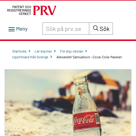
Sök innehåll på siten prv.se
Sök
Startsida
Lär dig mer
För dig i skolan
Uppfinnare från Sverige
Alexander Samuelson – Coca-Cola-flaskan