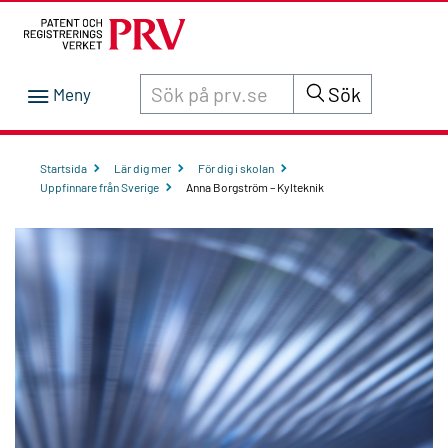
Sök innehåll på siten prv.se
Sök
Startsida
Lär dig mer
För dig i skolan
Uppfinnare från Sverige
Anna Borgström – Kylteknik