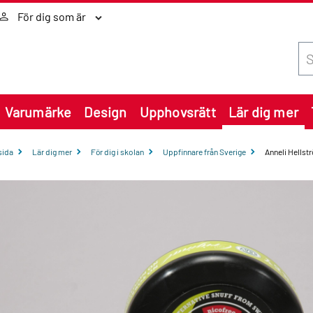
För dig som är
Sök
Varumärke
Design
Upphovsrätt
Lär dig mer
sida
Lär dig mer
För dig i skolan
Uppfinnare från Sverige
Anneli Hellstr