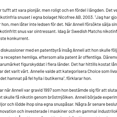
r tufft att vara pionjär, men roligt och en fördel i längden. Det v
ikotinfria snuset i egna bolaget Nicofree AB, 2003. "Jag har gjo
 hon, men låter inte ledsen för det. När Anneli försökte sälja sin
ikotinfritt snus var ointressant. Idag är Swedish Matchs nikoti
ste konkurrent.
 diskussioner med en patentbyrå insåg Anneli att hon skulle f
a recepten hemliga, eftersom alla patent är offentliga. Däre
arumärket figurskyddat i flera länder. Det har hittills kostat l
ar det varit värt. Annelie valde att kategorisera Choice som l
det hamnat på fel hylla i butikerna", förklarar hon.
ar när Anneli var gravid 1997 som hon bestämde sig för att sluta 
t skulle få nikotin genom bröstmjölken. Anneli började experi
ljor och lödde ihop sina egna snuspåsar. Några år senare beslut
nnovation och investerade i maskiner och en gammal industrilok