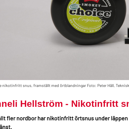
 nikotinfritt snus, framställt med örtblandningar Foto: Peter Häll, Tekni
neli Hellström - Nikotinfritt 
allt fler nordbor har nikotinfritt örtsnus under läppe
jänst.