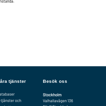
nställda.
åra tjänster
Besök oss
atabaser
Stockholm
-tjänster och
Valhallavägen 136