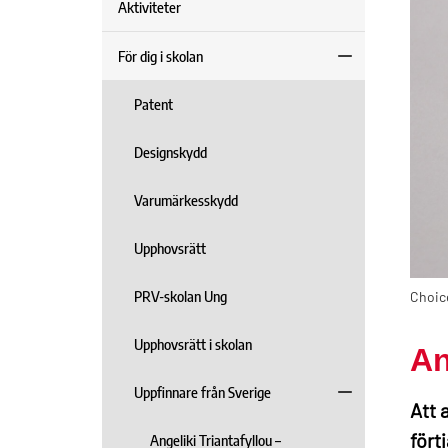
Aktiviteter
För dig i skolan
Patent
Designskydd
Varumärkesskydd
Upphovsrätt
PRV-skolan Ung
Choice
Upphovsrätt i skolan
An
Uppfinnare från Sverige
Att 
fört
Angeliki Triantafyllou –