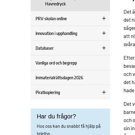
Havredryck
Det ä
PRV-skolan online
det n
säger
Innovation i upphandling
att n
svåra
Databaser
Efter
Vanliga ord och begrepp
bevar
och v
Immaterialrättsdagen 2026
det h
hade 
Piratkopiering
Det v
barne
Har du frågor?
och o
Hos oss kan du snabbt få hjälp på
sin i
telefon.