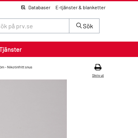
Databaser
E-tjänster & blanketter
 innehåll på siten prv.se
Sök
Tjänster
öm - Nikotinfritt snus
Skriv ut