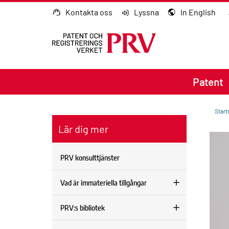
Gå till innehållet
Kontakta oss
Lyssna
In English
Patent
Start
Lär dig mer
PRV konsulttjänster
Vad är immateriella tillgångar
PRV:s bibliotek