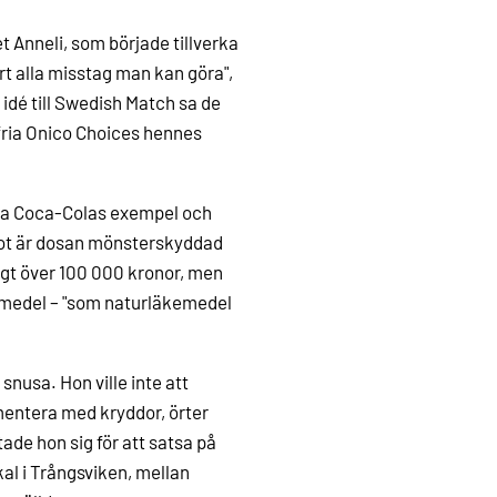
et Anneli, som började tillverka
rt alla misstag man kan göra",
 idé till Swedish Match sa de
nfria Onico Choices hennes
ölja Coca-Colas exempel och
mot är dosan mönsterskyddad
ångt över 100 000 kronor, men
ivsmedel – "som naturläkemedel
snusa. Hon ville inte att
mentera med kryddor, örter
ade hon sig för att satsa på
al i Trångsviken, mellan