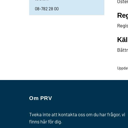
Öster
08-782 28 00
Reg
Regi
Käl
Bättr
Uppda
Om PRV
Tveka inte att kontakta oss om du har frågor, vi
finns här för dig.