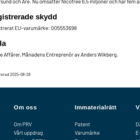
sund och Åre. Nu omsätter Nicofree 6,5 miljoner och har fem a
istrerade skydd
strerat EU-varumärke: 005553698
la
e Affärer, Månadens Entreprenör av Anders Wikberg,
terad 2025-08-28
Om oss
Immaterialrätt
V
Om PRV
Patent
D
Vårt uppdrag
Varumärke
E