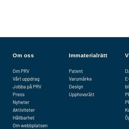
Om oss
Immaterialrätt
V
Om PRV
Patent
D
Vårt uppdrag
Varumärke
E
Jobba på PRV
Design
b
Press
Upphovsrätt
P
Nyheter
P
Aktiviteter
K
Hållbarhet
Ö
Om webbplatsen