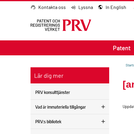
Gå till innehållet
Kontakta oss
Lyssna
In English
Patent
Start
Lär dig mer
[a
PRV konsulttjänster
Vad är immateriella tillgångar
Uppdat
PRV:s bibliotek