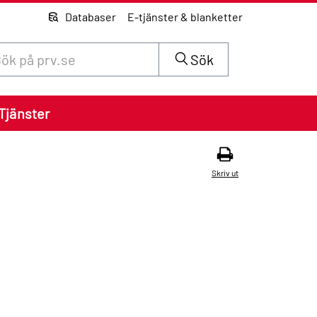
Databaser
E-tjänster & blanketter
 innehåll på siten prv.se
Sök
Tjänster
Skriv ut