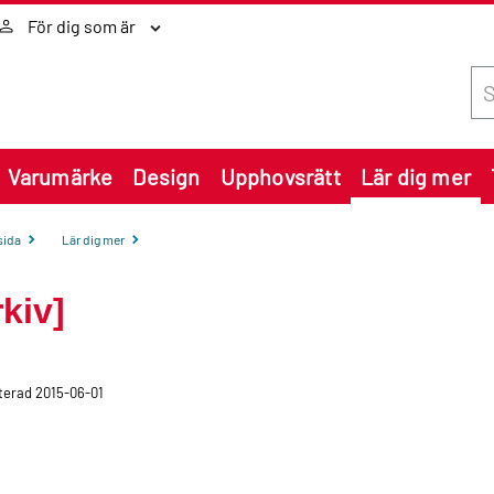
För dig som är
Sök
Varumärke
Design
Upphovsrätt
Lär dig mer
sida
Lär dig mer
rkiv]
erad 2015-06-01