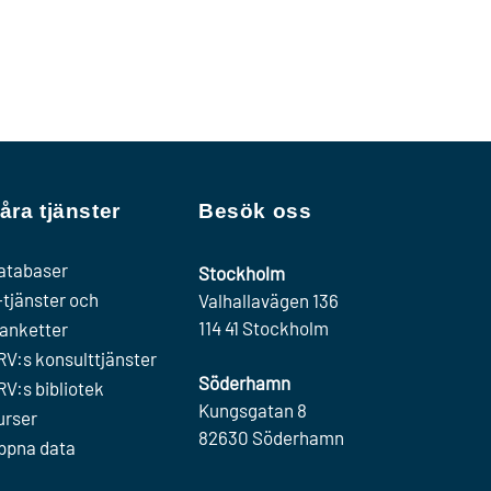
åra tjänster
Besök oss
atabaser
Stockholm
-tjänster och
Valhallavägen 136
114 41 Stockholm
lanketter
RV:s konsulttjänster
Söderhamn
RV:s bibliotek
Kungsgatan 8
urser
82630 Söderhamn
ppna data