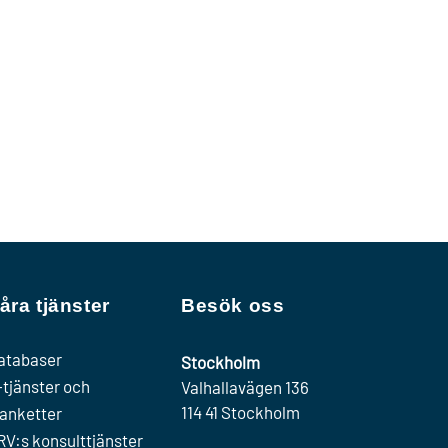
åra tjänster
Besök oss
atabaser
Stockholm
-tjänster och
Valhallavägen 136
114 41 Stockholm
lanketter
RV:s konsulttjänster