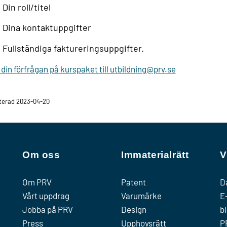
Din roll/titel
Dina kontaktuppgifter
Fullständiga faktureringsuppgifter.
din förfrågan på kurspaket till utbildning@prv.se
terad 2023-04-20
Om oss
Immaterialrätt
V
Om PRV
Patent
D
Vårt uppdrag
Varumärke
E
Jobba på PRV
Design
b
Press
Upphovsrätt
P