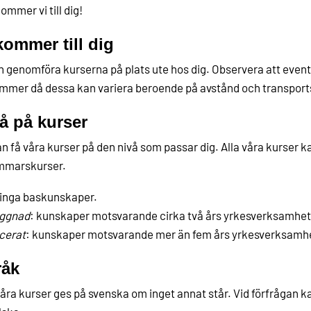
ommer vi till dig!
kommer till dig
n genomföra kurserna på plats ute hos dig. Observera att even
ommer då dessa kan variera beroende på avstånd och transport
å på kurser
n få våra kurser på den nivå som passar dig. Alla våra kurser ka
immarskurser.
 inga baskunskaper.
ggnad
: kunskaper motsvarande cirka två års yrkesverksamhet
cerat
: kunskaper motsvarande mer än fem års yrkesverksamh
råk
våra kurser ges på svenska om inget annat står. Vid förfrågan k