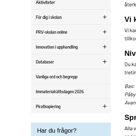
Aktiviteter
återk
För dig i skolan
Vi 
Vi ka
PRV-skolan online
tillk
Innovation i upphandling
Niv
Databaser
Du ka
tret
Vanliga ord och begrepp
Bas
:
Immaterialrättsdagen 2026
Påby
Avan
Piratkopiering
Sp
Alla 
Har du frågor?