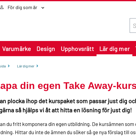
För dig som är
Sök
Varumärke
Design
Upphovsrätt
Lär dig mer
sida
Lär dig mer
apa din egen Take Away-kur
an plocka ihop det kurspaket som passar just dig och
gärna så hjälps vi åt att hitta en lösning för just dig!
an du fritt komponera din egen utbildning. De kursämnen som d
dning. Hittar du inte de ämnen du söker så ge nya förslag till oss