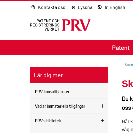
Gå till innehållet
Kontakta oss
Lyssna
In English
Patent
Start
Lär dig mer
Sk
PRV konsulttjänster
Du k
Vad är immateriella tillgångar
oss 
PRV:s bibliotek
Här k
vägle