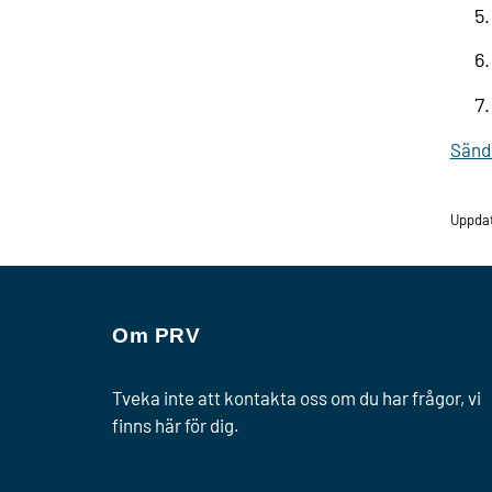
Sänd 
Uppda
Om PRV
Tveka inte att kontakta oss om du har frågor, vi
finns här för dig.