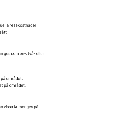
tuella resekostnader
sätt.
n ges som en-, två- eller
 på området.
et på området.
an vissa kurser ges på