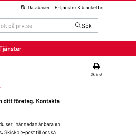
Databaser
E-tjänster & blanketter
 innehåll på siten prv.se
Sök
Tjänster
Skriv ut
s
 ditt företag. Kontakta
u ser i här nedan är bara en
. Skicka e-post till oss så