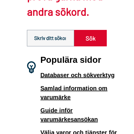
andra sökord.
Sök innehåll på siten prv.se
Sök
Populära sidor
Databaser och sökverktyg
Samlad information om
varumärke
Guide inför
varumärkesansökan
Välja varor och tjänster för