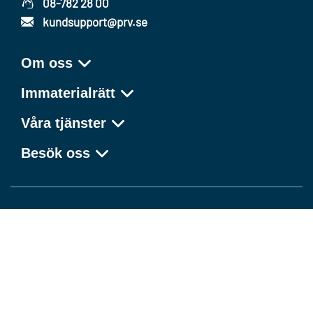
08-782 28 00
kundsupport@prv.se
Om oss
Immaterialrätt
Våra tjänster
Besök oss
Kunskap som förvandlar idéer till framgång
Facebook
LinkedIn