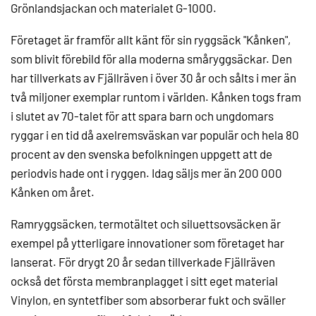
Grönlandsjackan och materialet G-1000.
Företaget är framför allt känt för sin ryggsäck "Kånken",
som blivit förebild för alla moderna småryggsäckar. Den
har tillverkats av Fjällräven i över 30 år och sålts i mer än
två miljoner exemplar runtom i världen. Kånken togs fram
i slutet av 70-talet för att spara barn och ungdomars
ryggar i en tid då axelremsväskan var populär och hela 80
procent av den svenska befolkningen uppgett att de
periodvis hade ont i ryggen. Idag säljs mer än 200 000
Kånken om året.
Ramryggsäcken, termotältet och siluettsovsäcken är
exempel på ytterligare innovationer som företaget har
lanserat. För drygt 20 år sedan tillverkade Fjällräven
också det första membranplagget i sitt eget material
Vinylon, en syntetfiber som absorberar fukt och sväller