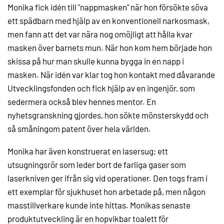
Monika fick idén till "nappmasken" när hon försökte söva
ett spädbarn med hjälp av en konventionell narkosmask,
men fann att det var nära nog omöjligt att hålla kvar
masken över barnets mun. När hon kom hem började hon
skissa på hur man skulle kunna bygga in en napp i
masken. När idén var klar tog hon kontakt med dåvarande
Utvecklingsfonden och fick hjälp av en ingenjör, som
sedermera också blev hennes mentor. En
nyhetsgranskning gjordes, hon sökte mönsterskydd och
så småningom patent över hela världen.
Monika har även konstruerat en lasersug; ett
utsugningsrör som leder bort de farliga gaser som
laserkniven ger ifrån sig vid operationer. Den togs fram i
ett exemplar för sjukhuset hon arbetade på, men någon
masstillverkare kunde inte hittas. Monikas senaste
produktutveckling är en hopvikbar toalett för