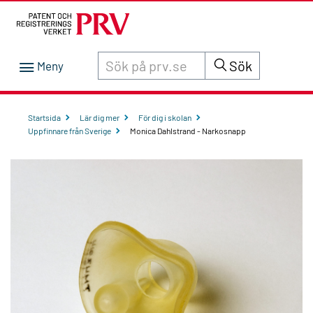
Sök innehåll på siten prv.se
Sök
Startsida
Lär dig mer
För dig i skolan
Uppfinnare från Sverige
Monica Dahlstrand - Narkosnapp