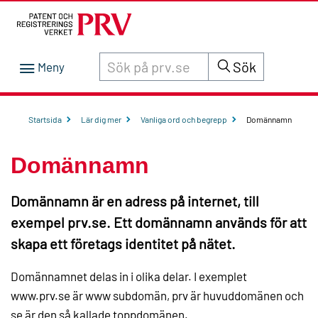
Sök innehåll på siten prv.se
Sök
Startsida
Lär dig mer
Vanliga ord och begrepp
Domännamn
Domännamn
Domännamn är en adress på internet, till
exempel prv.se. Ett domännamn används för att
skapa ett företags identitet på nätet.
Domännamnet delas in i olika delar. I exemplet
www.prv.se är www subdomän, prv är huvuddomänen och
se är den så kallade toppdomänen.