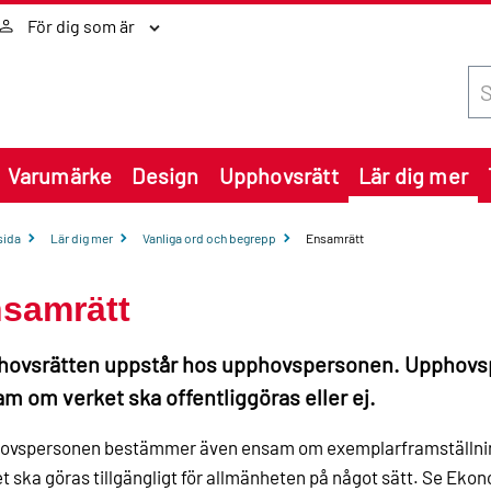
För dig som är
Sök
Varumärke
Design
Upphovsrätt
Lär dig mer
sida
Lär dig mer
Vanliga ord och begrepp
Ensamrätt
samrätt
hovsrätten uppstår hos upphovspersonen. Upphov
m om verket ska offentliggöras eller ej.
ovspersonen bestämmer även ensam om exemplarframställning 
t ska göras tillgängligt för allmänheten på något sätt. Se Ekono