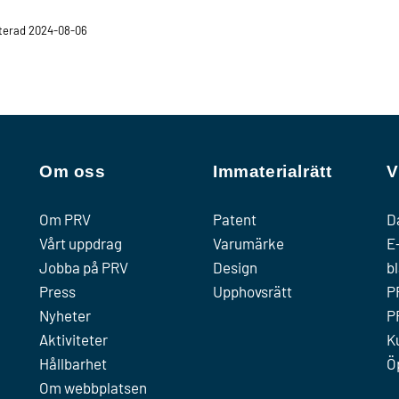
terad 2024-08-06
Om oss
Immaterialrätt
V
Om PRV
Patent
D
Vårt uppdrag
Varumärke
E
Jobba på PRV
Design
b
Press
Upphovsrätt
P
Nyheter
P
Aktiviteter
K
Hållbarhet
Ö
Om webbplatsen