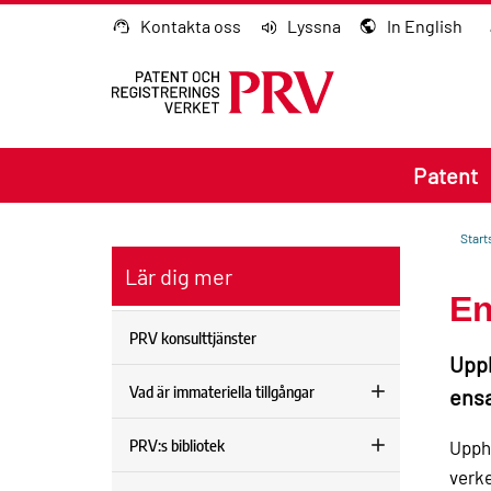
Gå till innehållet
Kontakta oss
Lyssna
In English
Patent
Start
Lär dig mer
En
PRV konsulttjänster
Upp
Vad är immateriella tillgångar
ensa
PRV:s bibliotek
Upph
verke