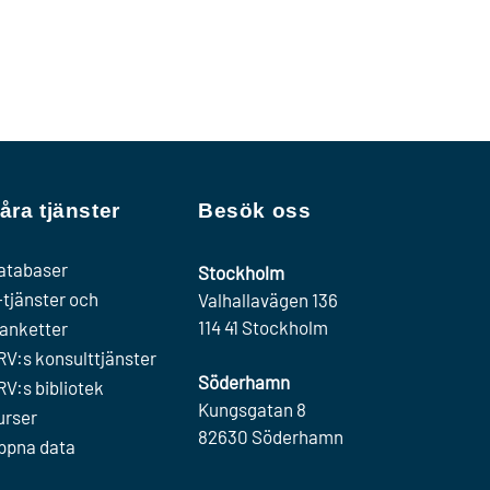
åra tjänster
Besök oss
atabaser
Stockholm
-tjänster och
Valhallavägen 136
114 41 Stockholm
lanketter
RV:s konsulttjänster
Söderhamn
RV:s bibliotek
Kungsgatan 8
urser
82630 Söderhamn
ppna data