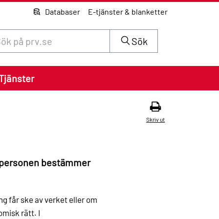
Databaser
E-tjänster & blanketter
 innehåll på siten prv.se
Sök
Tjänster
Skriv ut
spersonen bestämmer
får ske av verket eller om
misk rätt. I