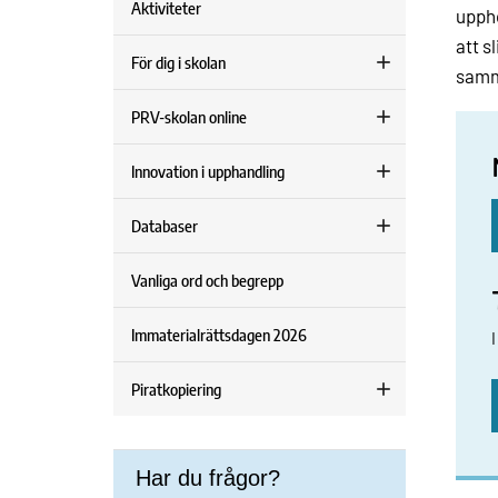
Aktiviteter
uppho
att s
För dig i skolan
samma
PRV-skolan online
Innovation i upphandling
Databaser
Vanliga ord och begrepp
Immaterialrättsdagen 2026
I
Piratkopiering
Har du frågor?