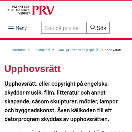
Sök innehåll på siten prv.se
Sök
Startsida
Lär dig mer
Vanliga ord och begrepp
Upphovsrätt
Upphovsrätt
Upphovsrätt, eller copyright på engelska,
skyddar musik, film, litteratur och annat
skapande, såsom skulpturer, möbler, lampor
och byggnadskonst. Även källkoden till ett
datorprogram skyddas av upphovsrätten.