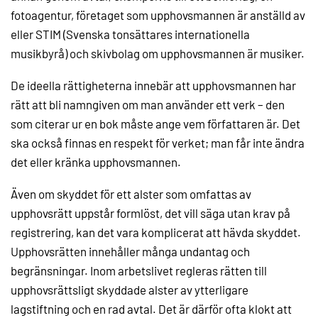
fotoagentur, företaget som upphovsmannen är anställd av
eller STIM (Svenska tonsättares internationella
musikbyrå) och skivbolag om upphovsmannen är musiker.
De ideella rättigheterna innebär att upphovsmannen har
rätt att bli namngiven om man använder ett verk – den
som citerar ur en bok måste ange vem författaren är. Det
ska också finnas en respekt för verket; man får inte ändra
det eller kränka upphovsmannen.
Även om skyddet för ett alster som omfattas av
upphovsrätt uppstår formlöst, det vill säga utan krav på
registrering, kan det vara komplicerat att hävda skyddet.
Upphovsrätten innehåller många undantag och
begränsningar. Inom arbetslivet regleras rätten till
upphovsrättsligt skyddade alster av ytterligare
lagstiftning och en rad avtal. Det är därför ofta klokt att