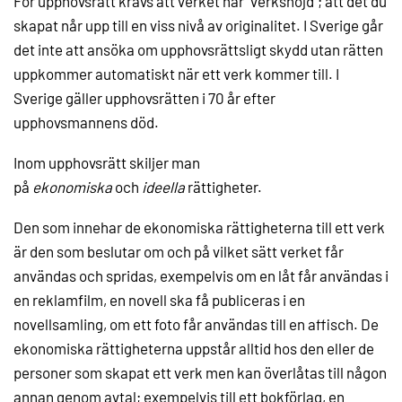
För upphovsrätt krävs att verket har "verkshöjd"; att det du
skapat når upp till en viss nivå av originalitet. I Sverige går
det inte att ansöka om upphovsrättsligt skydd utan rätten
uppkommer automatiskt när ett verk kommer till. I
Sverige gäller upphovsrätten i 70 år efter
upphovsmannens död.
Inom upphovsrätt skiljer man
på
ekonomiska
och
ideella
rättigheter.
Den som innehar de ekonomiska rättigheterna till ett verk
är den som beslutar om och på vilket sätt verket får
användas och spridas, exempelvis om en låt får användas i
en reklamfilm, en novell ska få publiceras i en
novellsamling, om ett foto får användas till en affisch. De
ekonomiska rättigheterna uppstår alltid hos den eller de
personer som skapat ett verk men kan överlåtas till någon
annan genom avtal; exempelvis till ett bokförlag, en