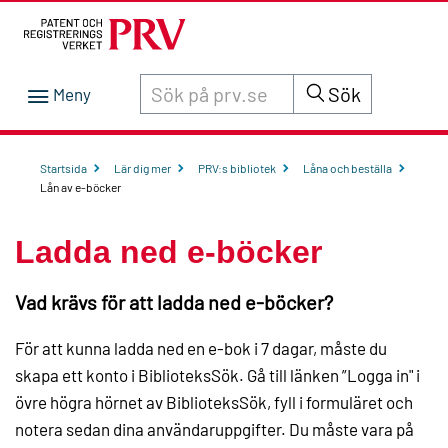
Sök innehåll på siten prv.se
Sök
Startsida
Lär dig mer
PRV:s bibliotek
Låna och beställa
Lån av e-böcker
Ladda ned e-böcker
Vad krävs för att ladda ned e-böcker?
För att kunna ladda ned en e-bok i 7 dagar, måste du
skapa ett konto i BiblioteksSök. Gå till länken ”Logga in" i
övre högra hörnet av BiblioteksSök, fyll i formuläret och
notera sedan dina användaruppgifter. Du måste vara på