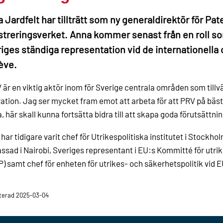
 Jardfelt har tillträtt som ny generaldirektör för Pat
streringsverket. Anna kommer senast från en roll 
iges ständiga representation vid de internationella 
ève.
 är en viktig aktör inom för Sverige centrala områden som till
ation. Jag ser mycket fram emot att arbeta för att PRV på bäs
, här skall kunna fortsätta bidra till att skapa goda förutsättnin
har tidigare varit chef för Utrikespolitiska institutet i Stockh
sad i Nairobi, Sveriges representant i EU:s Kommitté för utrik
) samt chef för enheten för utrikes- och säkerhetspolitik vid 
terad 2025-03-04