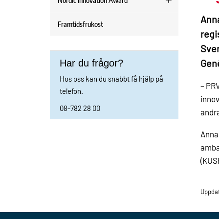
Nordic Innovation Award
Anna
Framtidsfrukost
regi
Sver
Gen
Har du frågor?
Hos oss kan du snabbt få hjälp på
– PRV
telefon.
innov
08-782 28 00
andra
Anna 
ambas
(KUSP
Uppda