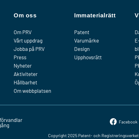
Om oss
Immaterialrätt
V
Om PRV
Patent
D
Vårt uppdrag
Varumärke
E
Jobba på PRV
Design
b
Press
Upphovsrätt
P
Nyheter
P
Aktiviteter
K
Hållbarhet
Ö
Om webbplatsen
förvandlar
Facebook
mgång
Copyright 2025 Patent- och Registreringsverket