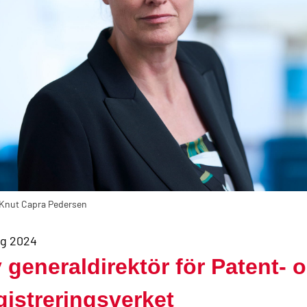
 Knut Capra Pedersen
ug 2024
 generaldirektör för Patent- 
gistreringsverket