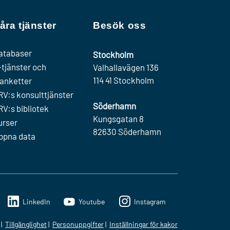
åra tjänster
Besök oss
atabaser
Stockholm
-tjänster och
Valhallavägen 136
114 41 Stockholm
lanketter
RV:s konsulttjänster
Söderhamn
RV:s bibliotek
Kungsgatan 8
urser
82630 Söderhamn
ppna data
LinkedIn
Youtube
Instagram
Tillgänglighet
Personuppgifter
Inställningar för kakor