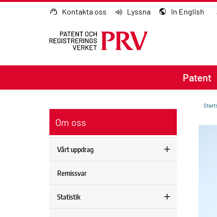
Gå till innehållet
Kontakta oss
Lyssna
In English
Patent
Start
Om oss
Vårt uppdrag
Remissvar
Statistik