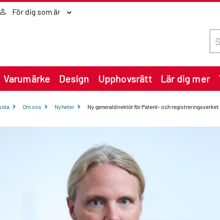
För dig som är
Sök
Varumärke
Design
Upphovsrätt
Lär dig mer
sida
Om oss
Nyheter
Ny generaldirektör för Patent- och registreringsverket