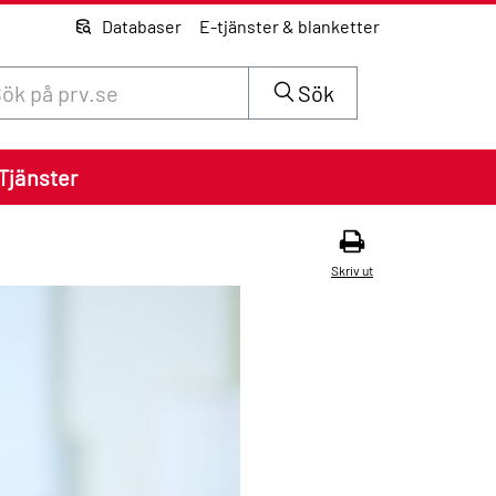
Databaser
E-tjänster & blanketter
 innehåll på siten prv.se
Sök
Tjänster
Skriv ut