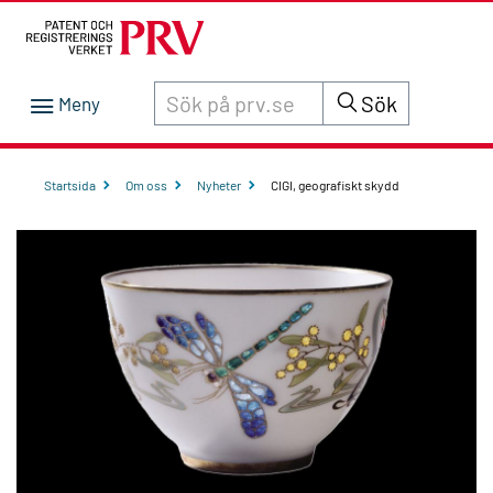
Sök innehåll på siten prv.se
Sök
Startsida
Om oss
Nyheter
CIGI, geografiskt skydd