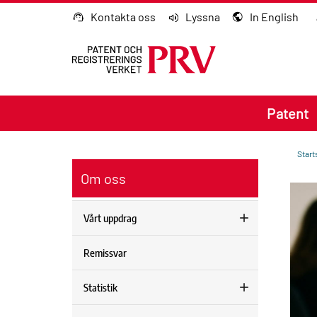
Gå till innehållet
Kontakta oss
Lyssna
In English
Patent
Start
Om oss
Vårt uppdrag
Remissvar
Statistik