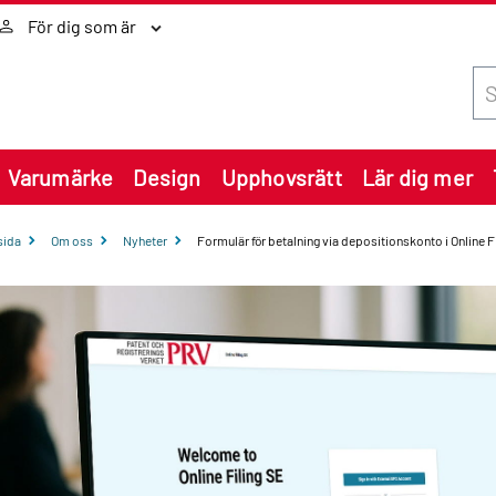
För dig som är
Sök
Varumärke
Design
Upphovsrätt
Lär dig mer
sida
Om oss
Nyheter
Formulär för betalning via depositionskonto i Online F