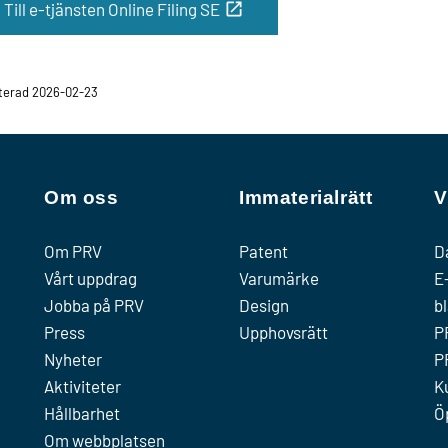
Till e-tjänsten Online Filing SE
terad 2026-02-23
Om oss
Immaterialrätt
V
Om PRV
Patent
D
Vårt uppdrag
Varumärke
E
Jobba på PRV
Design
b
Press
Upphovsrätt
P
Nyheter
P
Aktiviteter
K
Hållbarhet
Ö
Om webbplatsen