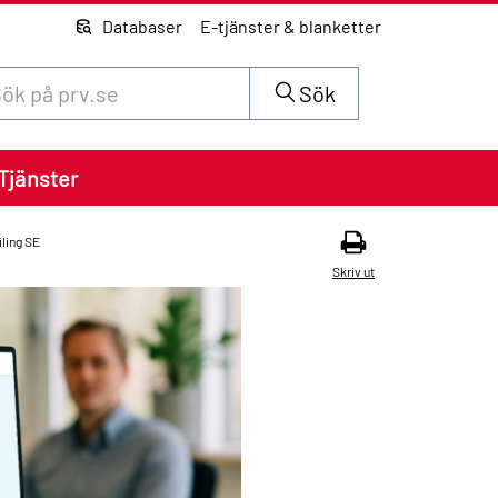
Databaser
E-tjänster & blanketter
 innehåll på siten prv.se
Sök
Tjänster
iling SE
Skriv ut