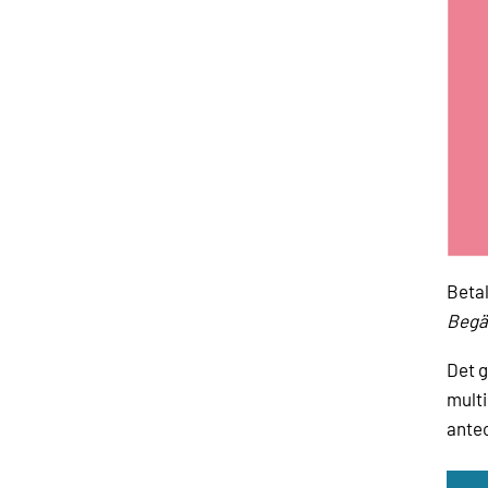
Betal
Begä
Det g
multi
antec