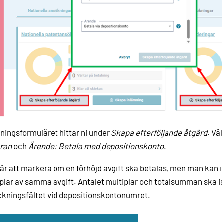
ningsformuläret hittar ni under
Skapa efterföljande åtgärd
. Vä
ran
och
Ärende: Betala med depositionskonto
.
år att markera om en förhöjd avgift ska betalas, men man kan inte
plar av samma avgift. Antalet multiplar och totalsumman ska ist
kningsfältet vid depositionskontonumret.