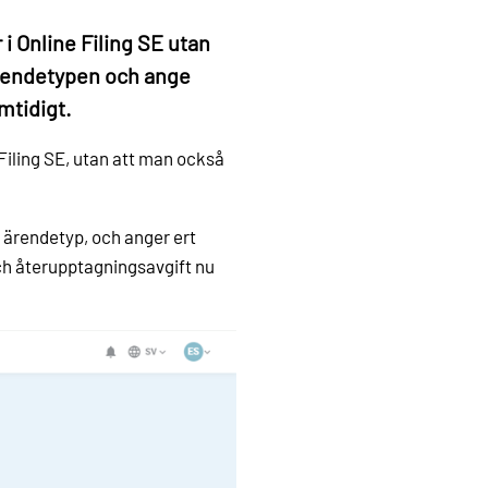
 i Online Filing SE utan
 ärendetypen och ange
mtidigt.
 Filing SE, utan att man också
ve ärendetyp, och anger ert
h återupptagningsavgift nu