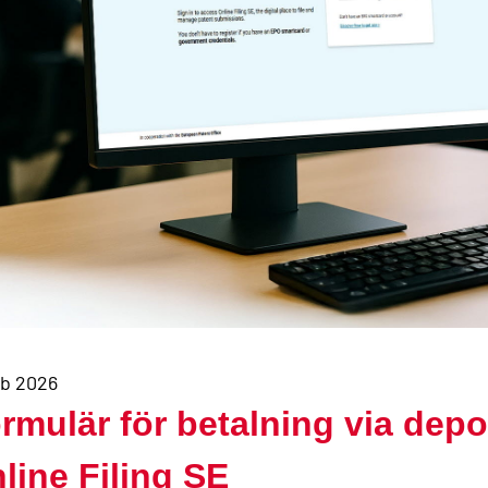
eb 2026
rmulär för betalning via depo
line Filing SE