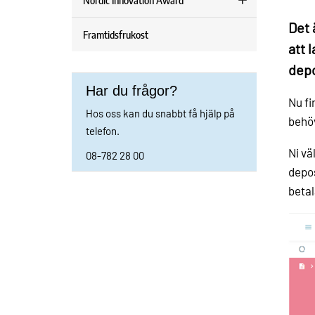
Nordic Innovation Award
Det 
Framtidsfrukost
att 
depo
Har du frågor?
Nu fi
Hos oss kan du snabbt få hjälp på
behö
telefon.
Ni vä
08-782 28 00
depos
betal