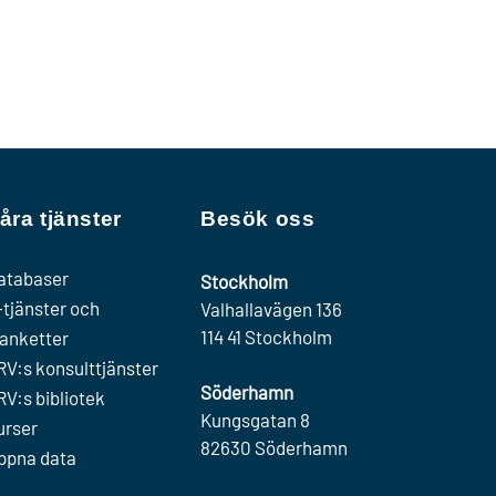
åra tjänster
Besök oss
atabaser
Stockholm
-tjänster och
Valhallavägen 136
114 41 Stockholm
lanketter
RV:s konsulttjänster
Söderhamn
RV:s bibliotek
Kungsgatan 8
urser
82630 Söderhamn
ppna data