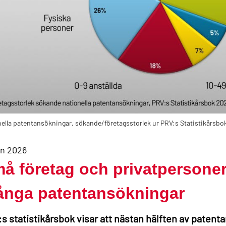
ella patentansökningar, sökande/företagsstorlek ur PRV:s Statistikårsbo
un 2026
å företag och privatpersone
nga patentansökningar
s statistikårsbok visar att nästan hälften av paten