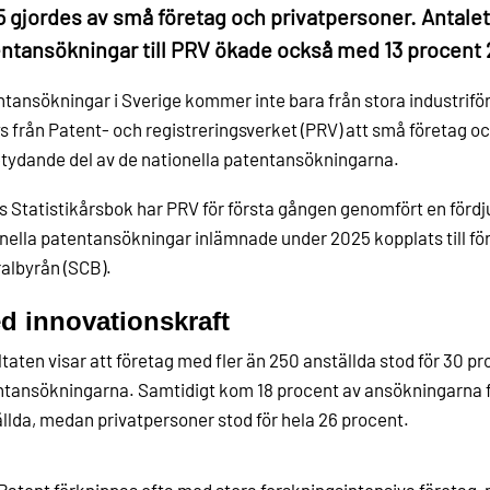
 gjordes av små företag och privatpersoner. Antalet
ntansökningar till PRV ökade också med 13 procent 
tansökningar i Sverige kommer inte bara från stora industriför
s från Patent- och registreringsverket (PRV) att små företag 
tydande del av de nationella patentansökningarna.
ts Statistikårsbok har PRV för första gången genomfört en fördj
nella patentansökningar inlämnade under 2025 kopplats till fö
albyrån (SCB).
d innovationskraft
taten visar att företag med fler än 250 anställda stod för 30 pr
tansökningarna. Samtidigt kom 18 procent av ansökningarna fr
llda, medan privatpersoner stod för hela 26 procent.
Patent förknippas ofta med stora forskningsintensiva företag, 