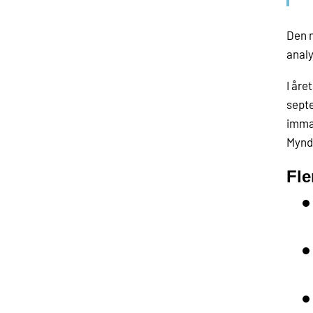
Den n
analy
I åre
septe
immat
Myndi
Fle