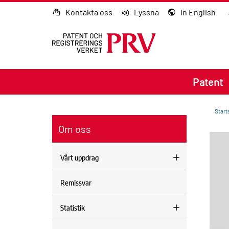
Gå till innehållet
Kontakta oss
Lyssna
In English
Patent
Start
Om oss
Vårt uppdrag
Remissvar
Statistik