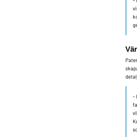
vi
k
g
Vär
Paten
skapa
detal
– 
f
vi
Ku
s