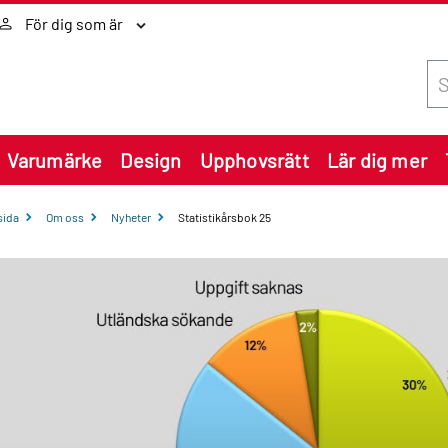
För dig som är
Sök
Varumärke
Design
Upphovsrätt
Lär dig mer
sida
Om oss
Nyheter
Statistikårsbok 25