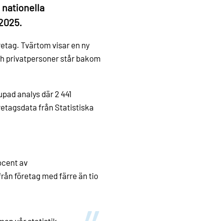
 nationella
2025.
etag. Tvärtom visar en ny
och privatpersoner står bakom
upad analys där 2 441
retagsdata från Statistiska
ocent av
ån företag med färre än tio
men vår statistik