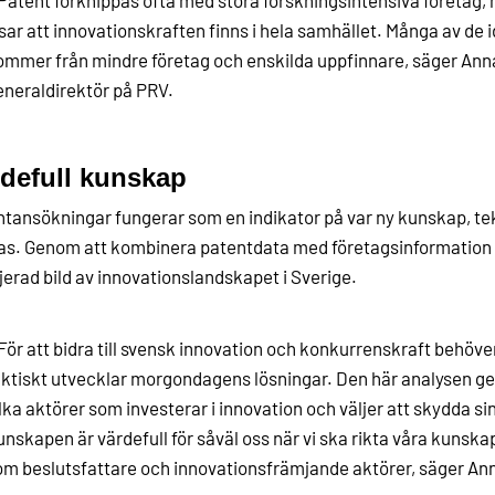
sar att innovationskraften finns i hela samhället. Många av de
ommer från mindre företag och enskilda uppfinnare, säger Anna
eneraldirektör på PRV.
defull kunskap
tansökningar fungerar som en indikator på var ny kunskap, te
s. Genom att kombinera patentdata med företagsinformation bli
jerad bild av innovationslandskapet i Sverige.
För att bidra till svensk innovation och konkurrenskraft behöver
aktiskt utvecklar morgondagens lösningar. Den här analysen ge
lka aktörer som investerar i innovation och väljer att skydda si
nskapen är värdefull för såväl oss när vi ska rikta våra kunska
om beslutsfattare och innovationsfrämjande aktörer, säger Ann