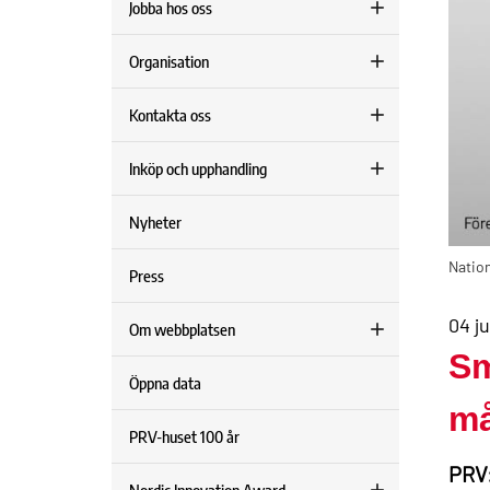
Jobba hos oss
Organisation
Kontakta oss
Inköp och upphandling
Nyheter
Nation
Press
04 j
Om webbplatsen
Sm
Öppna data
må
PRV-huset 100 år
PRV: