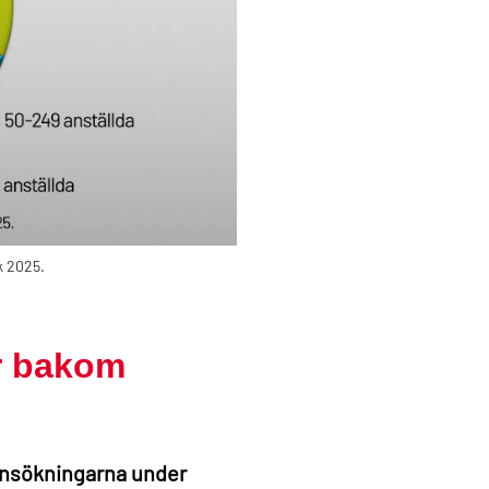
k 2025.
r bakom
tansökningarna under