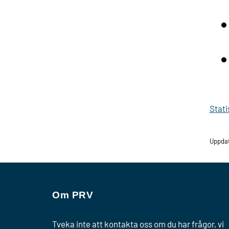
Stati
Uppda
Om PRV
Tveka inte att kontakta oss om du har frågor, vi