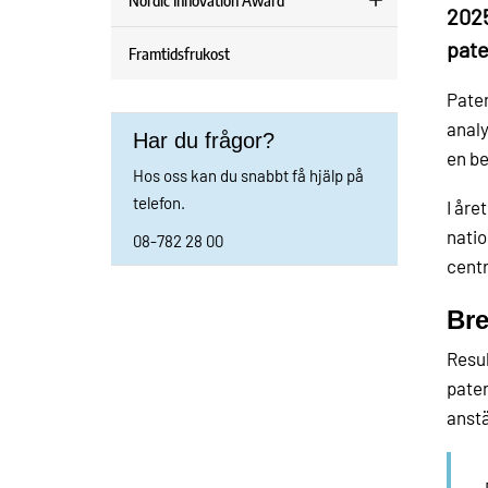
Nordic Innovation Award
2025
pate
Framtidsfrukost
Paten
analy
Har du frågor?
en be
Hos oss kan du snabbt få hjälp på
telefon.
I åre
natio
08-782 28 00
centr
Bre
Resul
paten
anstä
– 