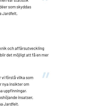
 idéer som skyddas
 Jardfelt,
knik och affärsutveckling
r det möjligt att få en mer
 vi förstå vilka som
r nya insikter om
na uppfinningar.
pshöjande insatser,
a Jardfelt.