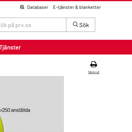
Databaser
E-tjänster & blanketter
 innehåll på siten prv.se
Sök
Tjänster
Skriv ut