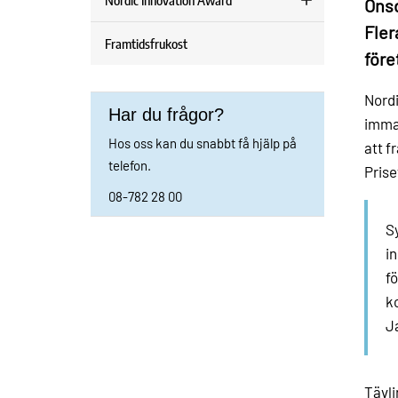
Nordic Innovation Award
Onsd
Fler
Framtidsfrukost
före
Nordi
Har du frågor?
immat
Hos oss kan du snabbt få hjälp på
att f
telefon.
Prise
08-782 28 00
S
i
fö
k
Ja
Tävli