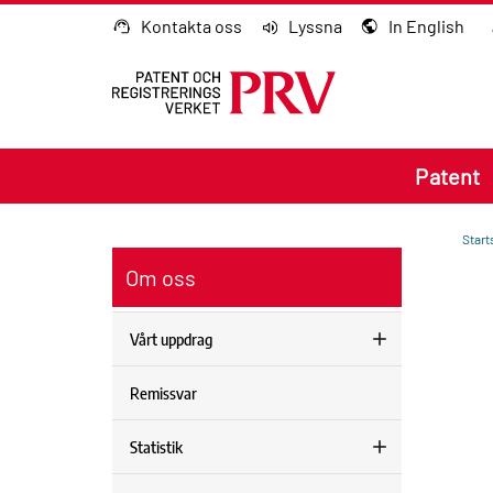
Gå till innehållet
Kontakta oss
Lyssna
In English
Patent
Start
Om oss
Vårt uppdrag
Remissvar
Statistik