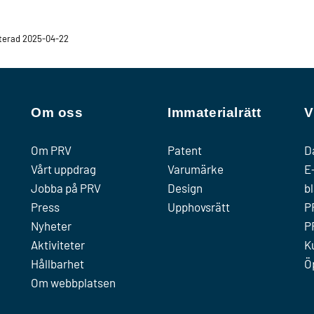
terad 2025-04-22
Om oss
Immaterialrätt
V
Om PRV
Patent
D
Vårt uppdrag
Varumärke
E
Jobba på PRV
Design
b
Press
Upphovsrätt
P
Nyheter
P
Aktiviteter
K
Hållbarhet
Ö
Om webbplatsen