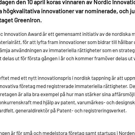
agen den 10 april koras vinnaren av Nordic Innovat
a högkvalitativa innovationer var nominerade, och ju
taget GreenIron.
c Innovation Award är ett gemensamt initiativ av de nordiska 
erialrätt, för att lyfta fram innovationer som bidrar till hållbar 
rämja användningen av immateriella rättigheter som en strategi
t delas ut för första gången i år och kommer framöver delas ut v
yftet med ett nytt innovationspris i nordisk tappning är att 
nnovativa företag med registrerade immateriella rättigheter. 
retagen är alla bra exempel på hur man stärker sina affärsmöjl
onkurrenskraft med hjälp av patent, varumärkes- och designsk
rdfelt, generaldirektör på Patent- och registreringsverket.
ngen är för små och medelstora företag samt startups i Norden,