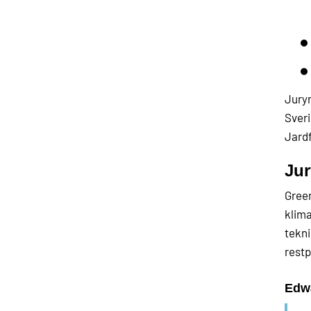
Juryn
Sveri
Jardf
Jur
Green
klima
tekni
restp
Edwa