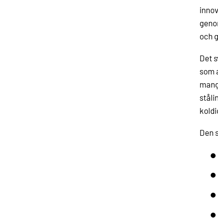
innov
genom
och g
Det s
som a
manga
ståli
koldi
Den s