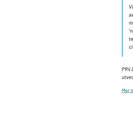
Vi
av
ma
"n
te
c
PRV ä
utvec
Mer 