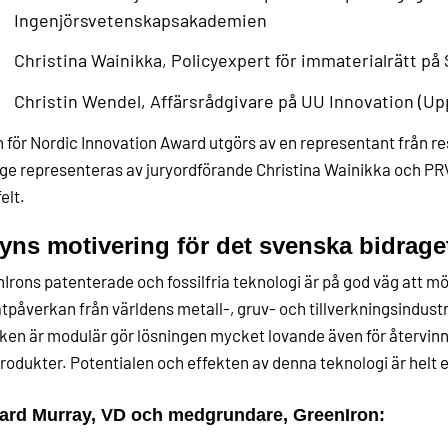
Ingenjörsvetenskapsakademien
Christina Wainikka, Policyexpert för immaterialrätt på
Christin Wendel, Affärsrådgivare på UU Innovation (Upp
 för Nordic Innovation Award utgörs av en representant från res
ge representeras av juryordförande Christina Wainikka och PR
elt.
yns motivering för det svenska bidrage
Irons patenterade och fossilfria teknologi är på god väg att mö
tpåverkan från världens metall-, gruv- och tillverkningsindust
ken är modulär gör lösningen mycket lovande även för återvinni
rodukter. Potentialen och effekten av denna teknologi är hel
rd Murray, VD och medgrundare, GreenIron: