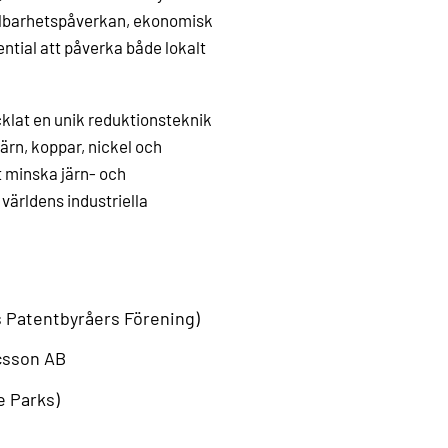
ållbarhetspåverkan, ekonomisk
ntial att påverka både lokalt
klat en unik reduktionsteknik
järn, koppar, nickel och
t minska järn- och
världens industriella
 Patentbyråers Förening)
icsson AB
e Parks)