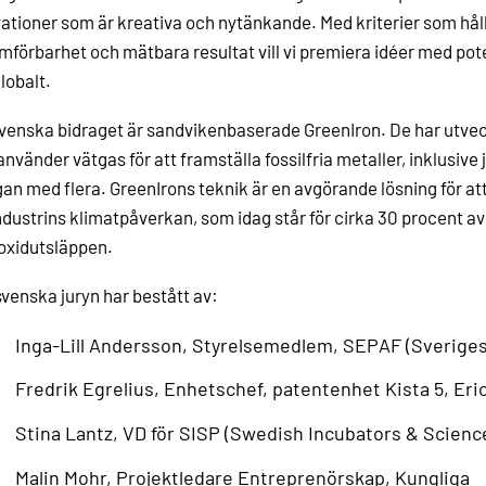
ationer som är kreativa och nytänkande. Med kriterier som h
förbarhet och mätbara resultat vill vi premiera idéer med pote
lobalt.
venska bidraget är sandvikenbaserade GreenIron. De har utvec
nvänder vätgas för att framställa fossilfria metaller, inklusive 
n med flera. GreenIrons teknik är en avgörande lösning för at
ndustrins klimatpåverkan, som idag står för cirka 30 procent av 
oxidutsläppen.
venska juryn har bestått av:
Inga-Lill Andersson, Styrelsemedlem, SEPAF (Sveriges
Fredrik Egrelius, Enhetschef, patentenhet Kista 5, Er
Stina Lantz, VD för SISP (Swedish Incubators & Scienc
Malin Mohr, Projektledare Entreprenörskap, Kungliga