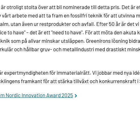
 är otroligt stolta över att bli nominerade till detta pris. Det är
 vårt arbete med att ta fram en fossilfri teknik för att utvinna m
lm, utan även ur restprodukter och avfall. Efter 50 år är det vi 
ice to have" – det är ett "need to have". För att möta den akuta 
knik som på allvar minskar utsläppen. GreenIrons lösning bidrar t
irkulär och hållbar gruv- och metallindustri med drastiskt min
r expertmyndigheten för immaterialrätt. Vi jobbar med nya idé
klingens framkant för att stärka tillväxt och konkurrenskraft i
om Nordic Innovation Award 2025