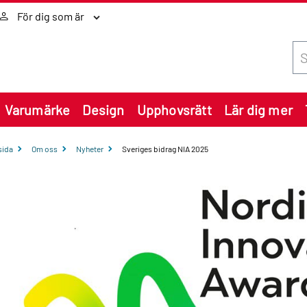
För dig som är
Sök
Varumärke
Design
Upphovsrätt
Lär dig mer
sida
Om oss
Nyheter
Sveriges bidrag NIA 2025