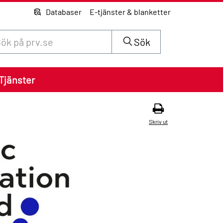
Databaser
E-tjänster & blanketter
 innehåll på siten prv.se
Sök
Tjänster
Skriv ut