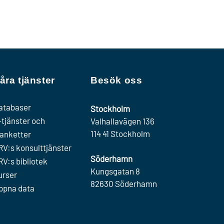
åra tjänster
Besök oss
atabaser
Stockholm
-tjänster och
Valhallavägen 136
114 41 Stockholm
lanketter
RV:s konsulttjänster
Söderhamn
RV:s bibliotek
Kungsgatan 8
urser
82630 Söderhamn
ppna data