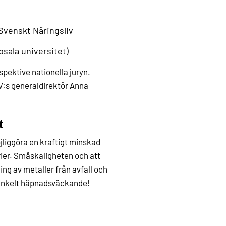
 Svenskt Näringsliv
sala universitet)
pektive nationella juryn.
V:s generaldirektör Anna
t
jliggöra en kraftigt minskad
rier. Småskaligheten och att
ng av metaller från avfall och
t enkelt häpnadsväckande!