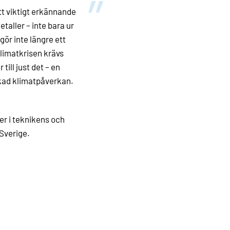
 ett viktigt erkännande
etaller – inte bara ur
gör inte längre ett
klimatkrisen krävs
ill just det – en
skad klimatpåverkan.
er i teknikens och
 Sverige.