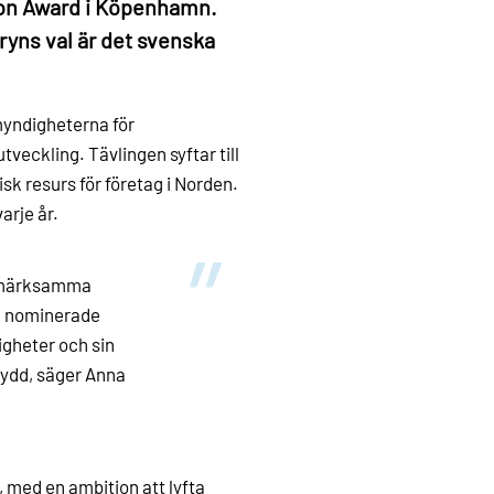
ion Award i Köpenhamn.
ryns val är det svenska
myndigheterna för
utveckling. Tävlingen syftar till
sk resurs för företag i Norden.
arje år.
uppmärksamma
De nominerade
igheter och sin
ydd, säger Anna
 med en ambition att lyfta