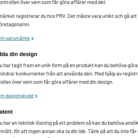
ontrollen över vem som får göra affärer med det.
ärket registrerar du hos PRV. Det måste vara unikt och gå att
företagsnamn.
om varumärke
da din design
 har tagit fram en unik form på en produkt kan du behöva göra 
indrar konkurrenter från att använda den. Med hjälp av registr
ollen över vem som får göra affärer med din design.
om designskydd
atent
 har en teknisk lösning på ett problem så kan du behöva ansö
rätt, för att ingen annan ska ta din idé. Tänk på att du inte får 