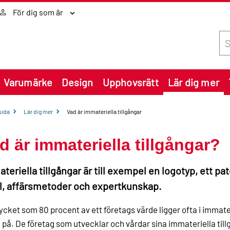
För dig som är
Sök
Varumärke
Design
Upphovsrätt
Lär dig mer
sida
Lär dig mer
Vad är immateriella tillgångar
d är immateriella tillgångar?
teriella tillgångar är till exempel en logotyp, ett pat
l, affärsmetoder och expertkunskap.
cket som 80 procent av ett företags värde ligger ofta i immater
a på. De företag som utvecklar och vårdar sina immateriella ti