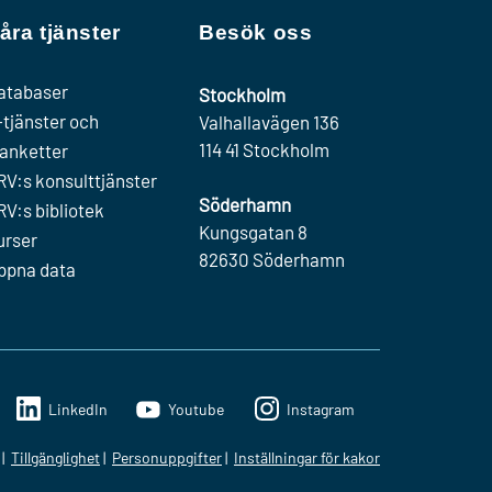
åra tjänster
Besök oss
atabaser
Stockholm
-tjänster och
Valhallavägen 136
114 41 Stockholm
lanketter
RV:s konsulttjänster
Söderhamn
RV:s bibliotek
Kungsgatan 8
urser
82630 Söderhamn
ppna data
LinkedIn
Youtube
Instagram
Tillgänglighet
Personuppgifter
Inställningar för kakor