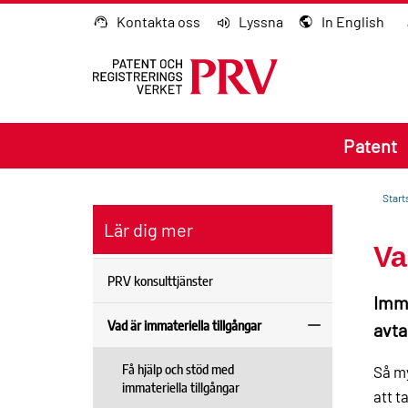
Gå till innehållet
Kontakta oss
Lyssna
In English
Patent
Start
Lär dig mer
Va
PRV konsulttjänster
Imma
Vad är immateriella tillgångar
avta
Få hjälp och stöd med
Så my
immateriella tillgångar
att t