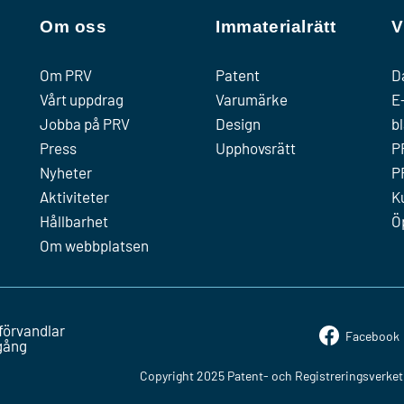
Om oss
Immaterialrätt
V
Om PRV
Patent
D
Vårt uppdrag
Varumärke
E
Jobba på PRV
Design
b
Press
Upphovsrätt
P
Nyheter
P
Aktiviteter
K
Hållbarhet
Ö
Om webbplatsen
förvandlar
Facebook
mgång
Copyright 2025 Patent- och Registreringsverket