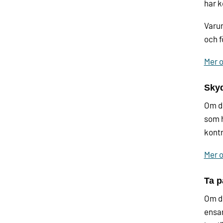
har k
Varum
och 
Mer 
Skyd
Om du
som h
kontr
Mer 
Ta p
Om du
ensam