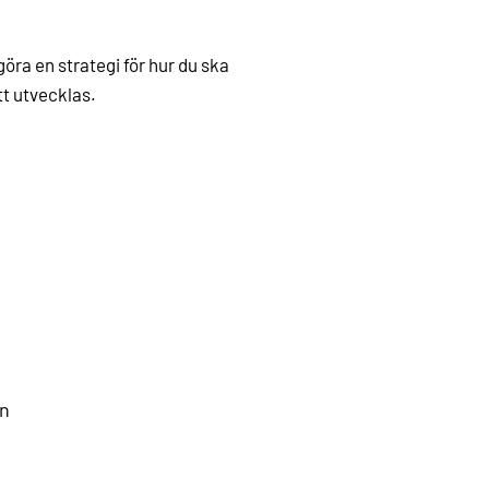
göra en strategi för hur du ska
tt utvecklas.
gn