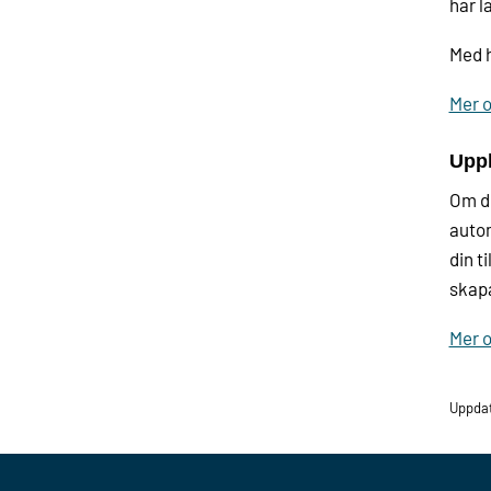
har l
Med h
Mer 
Upph
Om du
autom
din t
skap
Mer 
Uppdat