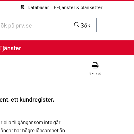
Databaser
E-tjänster & blanketter
 innehåll på siten prv.se
Sök
Tjänster
Skriv ut
ent, ett kundregister,
iella tillgångar som inte går
llgångar har högre lönsamhet än