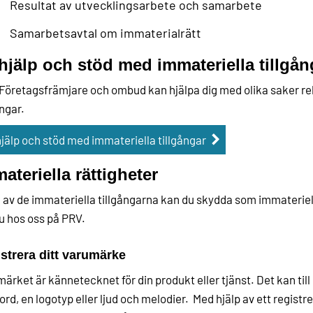
Resultat av utvecklingsarbete och samarbete
Samarbetsavtal om immaterialrätt
hjälp och stöd med immateriella tillgån
Företagsfrämjare och ombud kan hjälpa dig med olika saker rela
ångar.
hjälp och stöd med immateriella tillgångar
ateriella rättigheter
 av de immateriella tillgångarna kan du skydda som immateriell
u hos oss på PRV.
strera ditt varumärke
ärket är kännetecknet för din produkt eller tjänst. Det kan till
 ord, en logotyp eller ljud och melodier. Med hjälp av ett regis