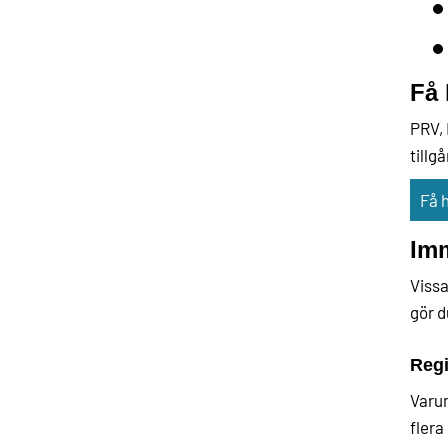
Få 
PRV, 
tillg
Få 
Imm
Vissa
gör d
Regi
Varum
flera