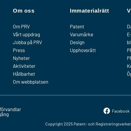
Om oss
Immaterialrätt
V
Om PRV
Patent
D
Vårt uppdrag
Varumärke
E
Jobba på PRV
Design
b
Press
Upphovsrätt
P
Nyheter
P
Aktiviteter
K
Hållbarhet
Ö
Om webbplatsen
förvandlar
Facebook
mgång
Copyright 2025 Patent- och Registreringsverket