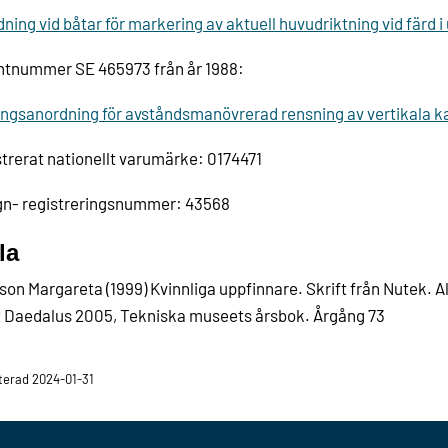
ning vid båtar för markering av aktuell huvudriktning vid färd i
ntnummer SE 465973 från år 1988:
ngsanordning för avståndsmanövrerad rensning av vertikala k
trerat nationellt varumärke: 0174471
gn- registreringsnummer: 43568
la
on Margareta (1999) Kvinnliga uppfinnare. Skrift från Nutek. A
 Daedalus 2005, Tekniska museets årsbok. Årgång 73
erad 2024-01-31