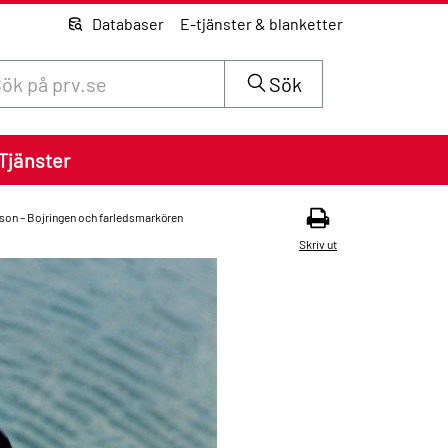
Databaser
E-tjänster & blanketter
 innehåll på siten prv.se
Sök
Tjänster
son – Bojringen och farledsmarkören
Skriv ut