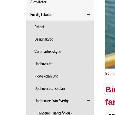
Aktiviteter
För dig i skolan
Patent
Designskydd
Varumärkesskydd
Upphovsrätt
Bojrin
PRV-skolan Ung
Bi
Upphovsrätt i skolan
fa
Uppfinnare från Sverige
Angeliki Triantafyllou –
Uppf