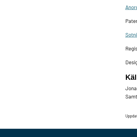
Anord
Pate
Sotni
Regis
Desi
Käl
Jonas
Samt
Uppdat