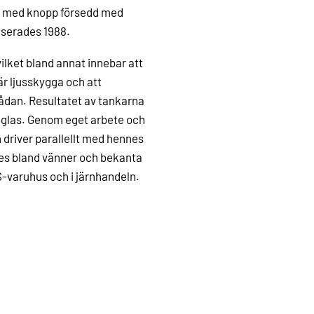
va med knopp försedd med
nserades 1988.
ilket bland annat innebar att
är ljusskygga och att
lådan. Resultatet av tankarna
xiglas. Genom eget arbete och
n driver parallellt med hennes
es bland vänner och bekanta
S-varuhus och i järnhandeln.