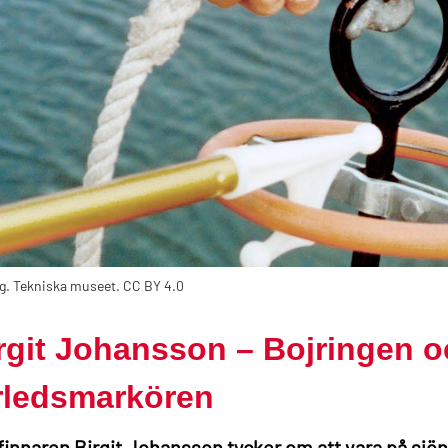
g. Tekniska museet. CC BY 4.0
rgit Johansson – Bojringen 
rledsmarkören
innaren Birgit Johansson tycker om att vara på sjön