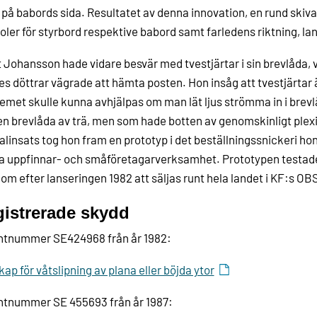
 på babords sida. Resultatet av denna innovation, en rund ski
ler för styrbord respektive babord samt farledens riktning, la
t Johansson hade vidare besvär med tvestjärtar i sin brevlåda, v
s döttrar vägrade att hämta posten. Hon insåg att tvestjärtar 
emet skulle kunna avhjälpas om man lät ljus strömma in i brev
en brevlåda av trä, men som hade botten av genomskinligt ple
alinsats tog hon fram en prototyp i det beställningssnickeri ho
a uppfinnar- och småföretagarverksamhet. Prototypen testad
om efter lanseringen 1982 att säljas runt hela landet i KF:s OB
istrerade skydd
ntnummer SE424968 från år 1982:
ap för våtslipning av plana eller böjda ytor
ntnummer SE 455693 från år 1987: