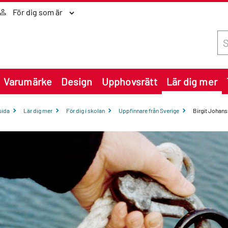
För dig som är
Sök
Varumärke
Design
Upphovsrätt
Lär dig mer
sida
Lär dig mer
För dig i skolan
Uppfinnare från Sverige
Birgit Johans