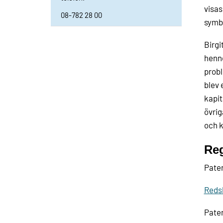
visas
08-782 28 00
symbo
Birgi
henne
probl
blev 
kapit
övrig
och k
Reg
Pate
Redsk
Pate