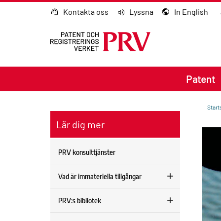
Gå till innehållet
Kontakta oss
Lyssna
In English
Patent
Start
Lär dig mer
PRV konsulttjänster
Vad är immateriella tillgångar
PRV:s bibliotek