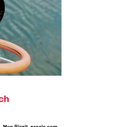
och
. Men Birgit, precis som