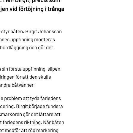
jen vid förtöjning i trånga
styr båten. Birgit Johansson
Hennes uppfinning monteras
 bordläggning och gör det
 sin första uppfinning, slipen
jringen för att den skulle
 andra båtvänner.
e problem att tyda farledens
cering. Birgit började fundera
smarkören gör det lättare att
 farledens riktning. När båten
ket medför att röd markering