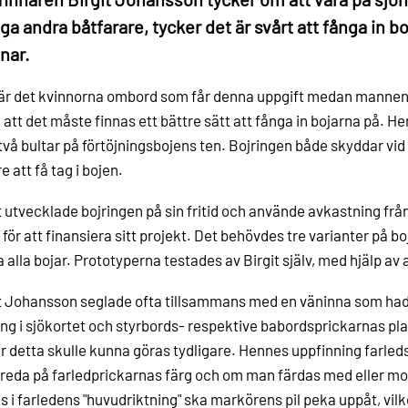
a andra båtfarare, tycker det är svårt att fånga in bo
nar.
är det kvinnorna ombord som får denna uppgift medan mannen 
 att det måste finnas ett bättre sätt att fånga in bojarna på. 
vå bultar på förtöjningsbojens ten. Bojringen både skyddar vid
e att få tag i bojen.
t utvecklade bojringen på sin fritid och använde avkastning från
, för att finansiera sitt projekt. Det behövdes tre varianter på bo
 alla bojar. Prototyperna testades av Birgit själv, med hjälp av
t Johansson seglade ofta tillsammans med en väninna som had
ing i sjökortet och styrbords- respektive babordsprickarnas pla
r detta skulle kunna göras tydligare. Hennes uppfinning farled
 reda på farledprickarnas färg och om man färdas med eller mot
s i farledens "huvudriktning" ska markörens pil peka uppåt, vil