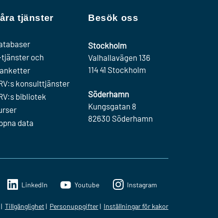
åra tjänster
Besök oss
atabaser
Stockholm
-tjänster och
Valhallavägen 136
114 41 Stockholm
lanketter
RV:s konsulttjänster
Söderhamn
RV:s bibliotek
Kungsgatan 8
urser
82630 Söderhamn
ppna data
LinkedIn
Youtube
Instagram
Tillgänglighet
Personuppgifter
Inställningar för kakor