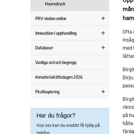
Havredryck
mång
ham
PRV-skolan online
Ofta 
Innovation i upphandling
insåg
med t
Databaser
lättar
Vanliga ord och begrepp
Birgi
Immaterialrättsdagen 2026
Birjo
passa
Piratkopiering
Birgi
riktn
på hu
Har du frågor?
hålla
Hos oss kan du snabbt få hjälp på
färda
telefon.