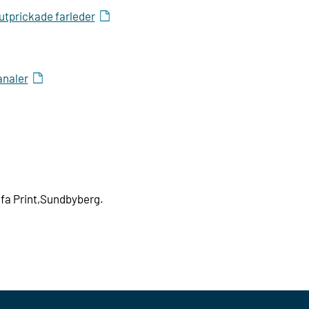
 utprickade farleder
analer
lfa Print,Sundbyberg.