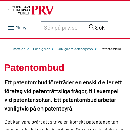
Sök innehåll på siten prv.se
Sök
Startsida
Lär dig mer
Vanliga ord och begrepp
Patentombud
Patentombud
Ett patentombud företräder en enskild eller ett
företag vid patenträttsliga frågor, till exempel
vid patentansökan. Ett patentombud arbetar
vanligtvis på en patentbyrå.
Det kan vara svårt att skriva en korrekt patentansökan
som ger dig det skydd du behöver. Om du ska ta hjälp eller