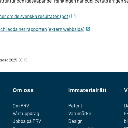
struktur och idéskapande. Rankingen har publicerats årligen s
er om de svenska resultaten (pdf)
ch ladda ner rapporten (extern webbsida)
erad 2025-09-16
Om oss
Immaterialrätt
V
Om PRV
Patent
D
Vårt uppdrag
Varumärke
E
Jobba på PRV
Design
b