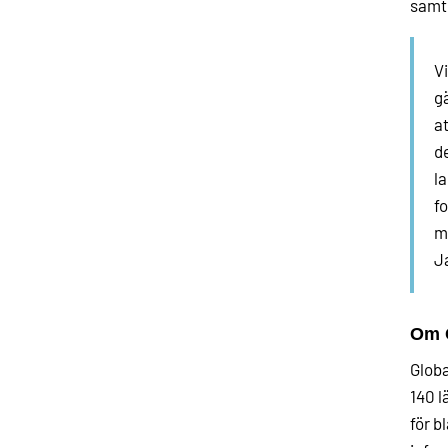
samt 
Vi
gä
a
d
la
f
my
Ja
Om G
Globa
140 l
för b