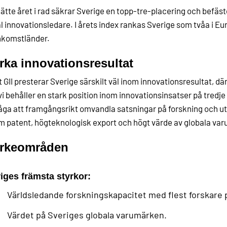
jätte året i rad säkrar Sverige en topp-tre-placering och befäs
l innovationsledare. I årets index rankas Sverige som tvåa i Eu
nkomstländer.
rka innovationsresultat
t GII presterar Sverige särskilt väl inom innovationsresultat, dä
i behåller en stark position inom innovationsinsatser på tredje 
ga att framgångsrikt omvandla satsningar på forskning och utve
 patent, högteknologisk export och högt värde av globala va
yrkeområden
iges främsta styrkor:
Världsledande forskningskapacitet med flest forskare p
Värdet på Sveriges globala varumärken.