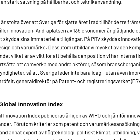
en stark satsning på hållbarhet och teknikanvändning.
 är stolta över att Sverige för sjätte året i rad tillhör de tre främ
ller innovation. Andraplatsen av 139 ekonomier är glädjande oc
tt skydda sina immateriella tillgångar. På PRV skyddas innovat
esign och varumärke. Dessutom utbildar vi mycket av den komp
ndet vilket är av vikt för att behålla den position vi har internat
ortsätta att samverka med andra aktörer, såsom branschorgani
ndigheter, så att Sverige leder inte bara idag – utan även imo
rdfelt, generaldirektör på Patent- och registreringsverket (PRV
lobal Innovation Index
l Innovation Index publiceras årligen av WIPO och jämför inn
änder. Förutom kriterier som patent och varumärkesansökninga
land annat export av högteknologi, politiskt klimat, utbildning, 