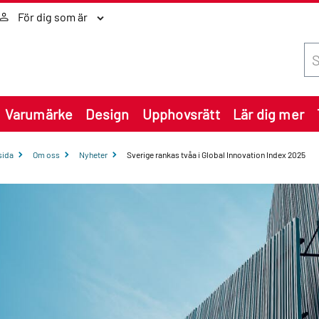
För dig som är
Sök
Varumärke
Design
Upphovsrätt
Lär dig mer
sida
Om oss
Nyheter
Sverige rankas tvåa i Global Innovation Index 2025