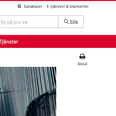
Databaser
E-tjänster & blanketter
 innehåll på siten prv.se
Sök
Tjänster
Skriv ut