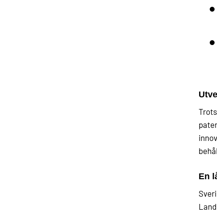
Utv
Trots
paten
innov
behål
En l
Sveri
Lande