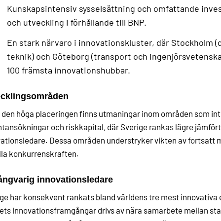
Kunskapsintensiv sysselsättning och omfattande inves
och utveckling i förhållande till BNP.
En stark närvaro i innovationskluster, där Stockholm 
teknik) och Göteborg (transport och ingenjörsvetenska
100 främsta innovationshubbar.
ecklingsområden
 den höga placeringen finns utmaningar inom områden som int
tansökningar och riskkapital
,
där Sverige rankas lägre jämför
ationsledare. Dessa områden understryker vikten av fortsatt m
la konkurrenskraften.
ångvarig innovationsledare
ge har konsekvent rankats bland världens tre mest innovativ
ts innovationsframgångar drivs av nära samarbete mellan stat