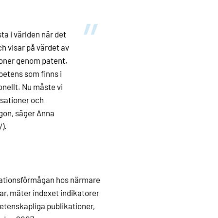
sta i världen när det
h visar på värdet av
ioner genom patent,
etens som finns i
ionellt. Nu måste vi
sationer och
rgon, säger Anna
).
ovationsförmågan hos närmare
r, mäter indexet indikatorer
vetenskapliga publikationer,