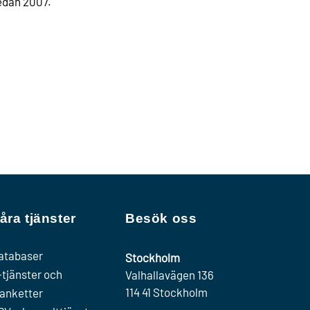
edan 2007.
åra tjänster
Besök oss
atabaser
Stockholm
-tjänster och
Valhallavägen 136
114 41 Stockholm
lanketter