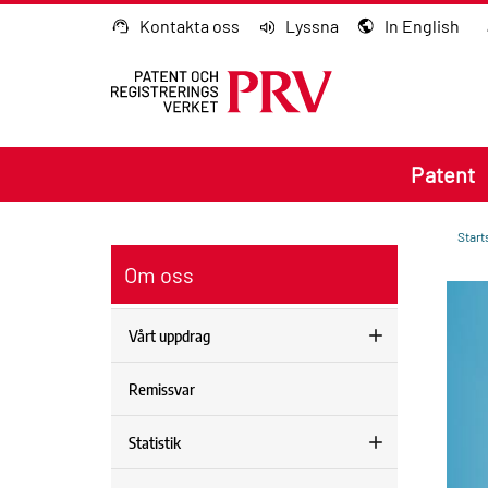
Gå till innehållet
Kontakta oss
Lyssna
In English
Patent
Start
Om oss
Vårt uppdrag
Remissvar
Statistik