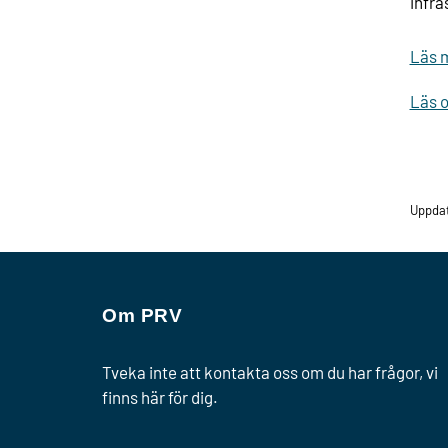
infra
Läs m
Läs o
Uppdat
Om PRV
Tveka inte att kontakta oss om du har frågor, vi
finns här för dig.