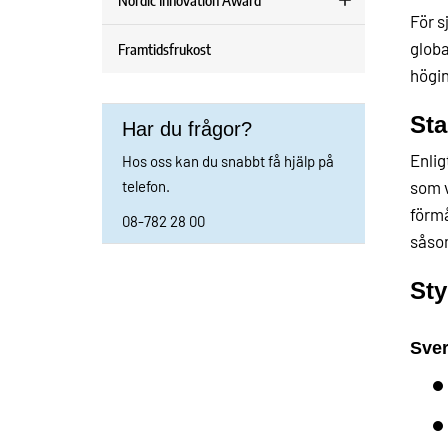
Nordic Innovation Award
För s
globa
Framtidsfrukost
högi
Sta
Har du frågor?
Enlig
Hos oss kan du snabbt få hjälp på
som v
telefon.
förmå
08-782 28 00
såsom
St
Sver