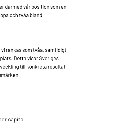
ter därmed vår position som en
ropa och tvåa bland
r vi rankas som tvåa, samtidigt
plats. Detta visar Sveriges
ckling till konkreta resultat,
rumärken.
er capita.