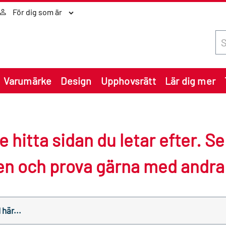
För dig som är
Sök
Varumärke
Design
Upphovsrätt
Lär dig mer
e hitta sidan du letar efter. S
en och prova gärna med andra
rv.se