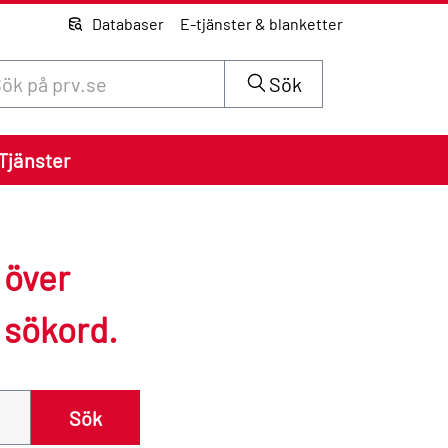
Databaser
E-tjänster & blanketter
 innehåll på siten prv.se
Sök
Tjänster
e över
 sökord.
Sök