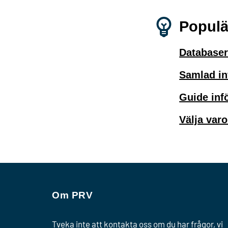
Populä
Databaser
Samlad i
Guide inf
Välja varo
Om PRV
Tveka inte att kontakta oss om du har frågor, vi