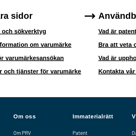
ra sidor
Användba
 och sökverktyg
Vad är paten
nformation om varumärke
Bra att veta
ör varumärkesansökan
Vad är uppho
r och tjänster för varumärke
Kontakta vår
Om oss
Immaterialrätt
V
Om PRV
Patent
D