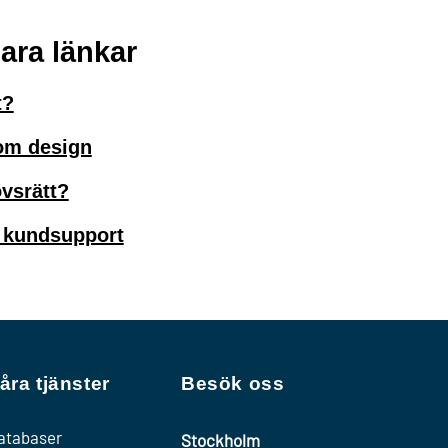
ra länkar
t?
 om design
vsrätt?
 kundsupport
åra tjänster
Besök oss
atabaser
Stockholm