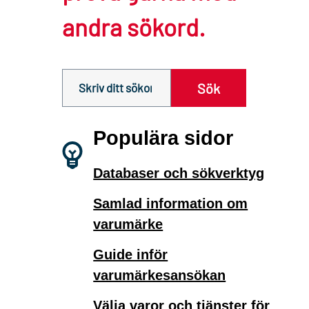
andra sökord.
Sök innehåll på siten prv.se
Sök
Populära sidor
Databaser och sökverktyg
Samlad information om
varumärke
Guide inför
varumärkesansökan
Välja varor och tjänster för