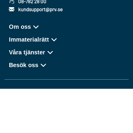
08-782 28 00
kundsupport@prv.se
Om oss
Immaterialrätt
Våra tjänster
Besök oss
Kunskap som förvandlar idéer till framgång
Facebook
LinkedIn