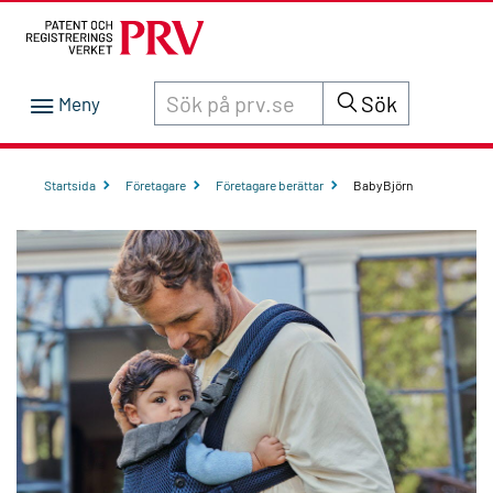
Sök innehåll på siten prv.se
Sök
Startsida
Företagare
Företagare berättar
BabyBjörn