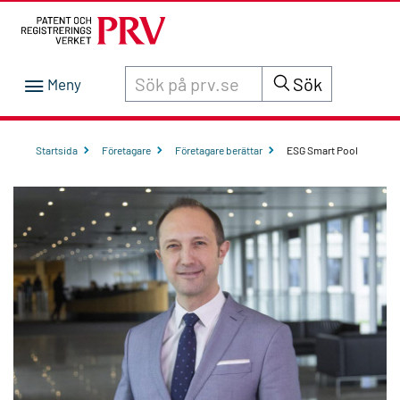
Sök innehåll på siten prv.se
Sök
Startsida
Företagare
Företagare berättar
ESG Smart Pool