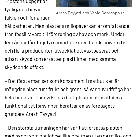
Plastens uppgift är
tydlig, den bevarar
Arash Fayyazi och Vahid Sohrabpour
fukten och förlänger
hållbarheten. Men plastens miljöpåverkan är omfattande,
från fossil råvara till förorening av hav och mark. Under
fem år har företaget, i samarbete med Lunds universitet
och flera producenter, utvecklat ett växtbaserat och
ätbart skydd som ersätter plastfilmen med samma
skyddande effekt.
–
Det första man ser som konsument i matbutiken är
mängden plast runt frukt och grönt, så vår huvudfråga har
hela tiden varit hur vi kan ta bort plasten utan att dess
funktionalitet försvinner, berättar en av företagets
grundare Arash Fayyazi.
–
Den största utmaningen har varit att ersätta plasten
med något som gör jobbet lika bra, men utan de miljö- och