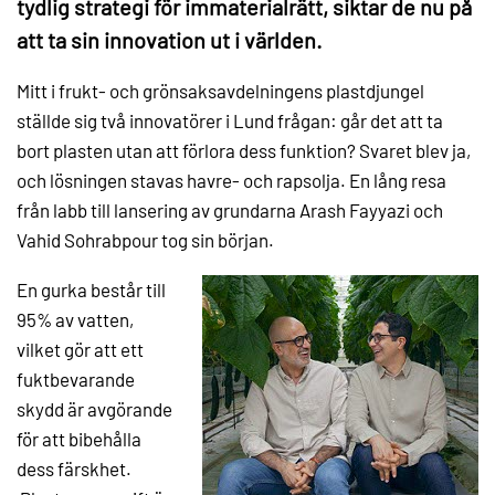
tydlig strategi för immaterialrätt, siktar de nu på
att ta sin innovation ut i världen.
Mitt i frukt- och grönsaksavdelningens plastdjungel
ställde sig två innovatörer i Lund frågan: går det att ta
bort plasten utan att förlora dess funktion? Svaret blev ja,
och lösningen stavas havre- och rapsolja. En lång resa
från labb till lansering av grundarna Arash Fayyazi och
Vahid Sohrabpour tog sin början.
En gurka består till
95% av vatten,
vilket gör att ett
fuktbevarande
skydd är avgörande
för att bibehålla
dess färskhet.