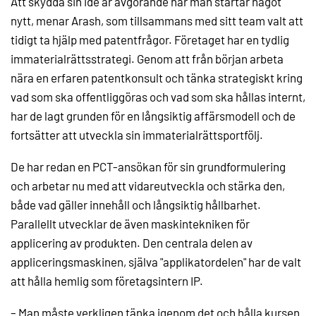
Att skydda sin idé är avgörande när man startar något
nytt, menar Arash, som tillsammans med sitt team valt att
tidigt ta hjälp med patentfrågor. Företaget har en tydlig
immaterialrättsstrategi. Genom att från början arbeta
nära en erfaren patentkonsult och tänka strategiskt kring
vad som ska offentliggöras och vad som ska hållas internt,
har de lagt grunden för en långsiktig affärsmodell och de
fortsätter att utveckla sin immaterialrättsportfölj.
De har redan en PCT-ansökan för sin grundformulering
och arbetar nu med att vidareutveckla och stärka den,
både vad gäller innehåll och långsiktig hållbarhet.
Parallellt utvecklar de även maskintekniken för
applicering av produkten. Den centrala delen av
appliceringsmaskinen, själva "applikatordelen" har de valt
att hålla hemlig som företagsintern IP.
– Man måste verkligen tänka igenom det och hålla kursen