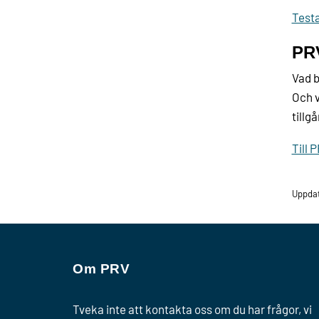
Testa
PRV
Vad b
Och v
tillg
Till 
Uppda
Om PRV
Tveka inte att kontakta oss om du har frågor, vi