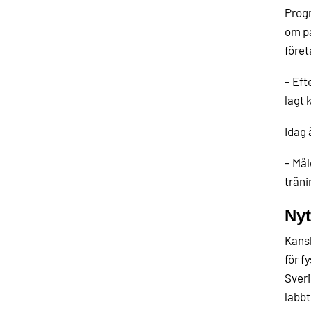
Progr
om pa
föret
– Eft
lagt 
Idag 
– Mål
träni
Nyt
Kansk
för f
Sveri
labbt