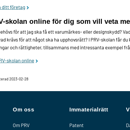
 ditt företag
-skolan online för dig som vill veta me
ehövs för att jag ska få ett varumärkes- eller designskydd? Vad
ad krävs för att något ska ha upphovsrätt? I PRV-skolan får d
ångar och rättigheter, tillsammans med intressanta exempel fr
PRV-skolan online
terad 2023-02-28
Om oss
Immaterialrätt
V
Om PRV
Patent
D