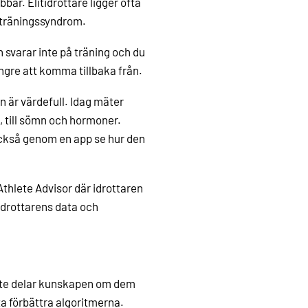
bbar. Elitidrottare ligger ofta
erträningssyndrom.
svarar inte på träning och du
ngre att komma tillbaka från.
n är värdefull. Idag mäter
n, till sömn och hormoner.
också genom en app se hur den
thlete Advisor där idrottaren
idrottarens data och
inte delar kunskapen om dem
a förbättra algoritmerna.