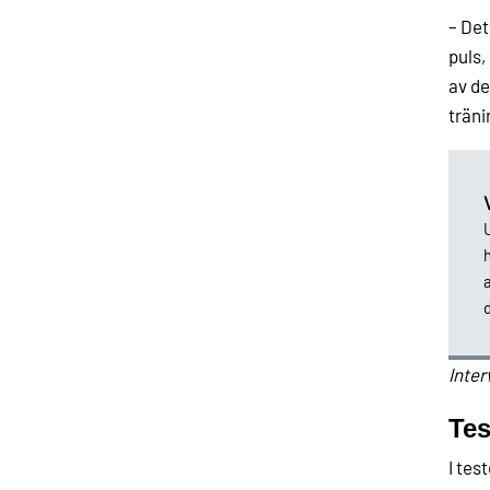
– Det
puls,
av de
träni
U
a
d
Inter
Tes
I tes