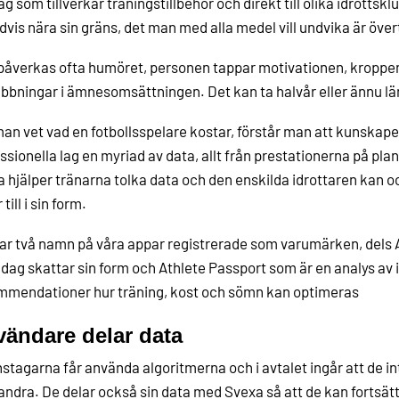
ag som tillverkar träningstillbehör och direkt till olika idrottsklu
dvis nära sin gräns, det man med alla medel vill undvika är öv
påverkas ofta humöret, personen tappar motivationen, kroppen 
ubbningar i ämnesomsättningen. Det kan ta halvår eller ännu lä
an vet vad en fotbollsspelare kostar, förstår man att kunskape
ssionella lag en myriad av data, allt från prestationerna på pla
 hjälper tränarna tolka data och den enskilda idrottaren kan 
 till i sin form.
har två namn på våra appar registrerade som varumärken, dels A
 dag skattar sin form och Athlete Passport som är en analys av 
mmendationer hur träning, kost och sömn kan optimeras
ändare delar data
stagarna får använda algoritmerna och i avtalet ingår att de 
ndra. De delar också sin data med Svexa så att de kan fortsätt