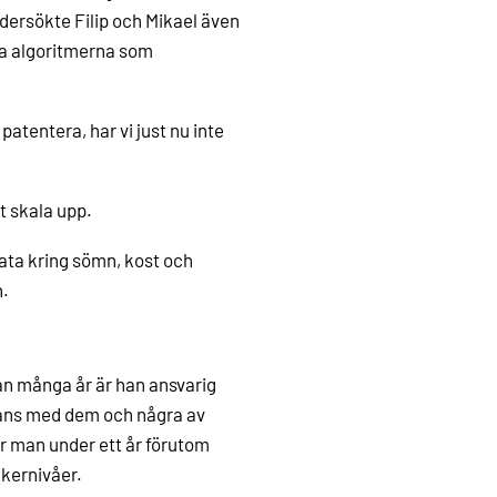
dersökte Filip och Mikael även
la algoritmerna som
patentera, har vi just nu inte
t skala upp.
ata kring sömn, kost och
n.
an många år är han ansvarig
mmans med dem och några av
r man under ett år förutom
ckernivåer.