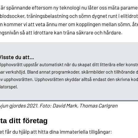
 är spännande eftersom ny teknologi nu låter oss mäta param
 blodsocker, träningsbelastning och sömn dygnet runt i elitidro
n kommer vi att veta ännu mer om kopplingen mellan sömn, åt
ngsnivån så att idrottare kan träna säkrare och hårdare.
Visste du att…
pphovsrätt uppstår automatiskt när du skapat ditt litterära eller konstnä
har verkshöjd. Bland annat programkoder, skärmbilder och tillhörande
v upphovsrätten. Upphovsrätten skyddar alltså endast den skrivna koden,
atorspel.
vjun gjordes 2021. Foto: David Mark, Thomas Carlgren
ta ditt företag
tet får du hjälp att hitta dina immateriella tillgångar: