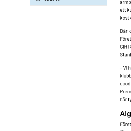
armba
ett k
kost 
Där k
Föret
GIH i
Stanf
– Vi 
klubb
goodw
Premi
här t
Alg
Föret