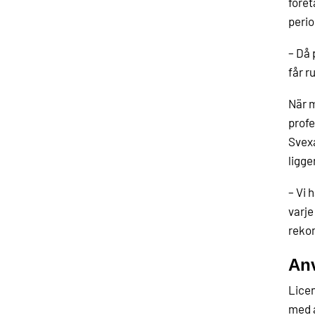
föret
perio
– Då 
får r
När m
profe
Svexa
ligger
– Vi 
varje
reko
Anv
Licen
med a