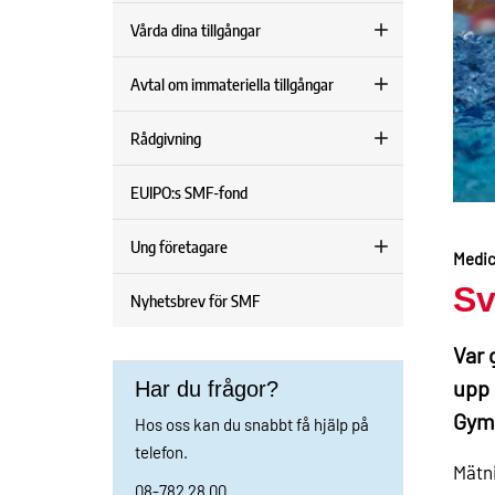
Vårda dina tillgångar
Avtal om immateriella tillgångar
Rådgivning
EUIPO:s SMF-fond
Ung företagare
Medici
Sv
Nyhetsbrev för SMF
Var 
upp 
Har du frågor?
Gymn
Hos oss kan du snabbt få hjälp på
telefon.
Mätni
08-782 28 00