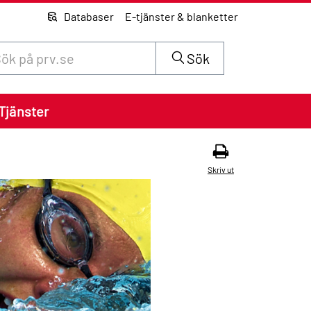
Databaser
E-tjänster & blanketter
 innehåll på siten prv.se
Sök
Tjänster
Skriv ut