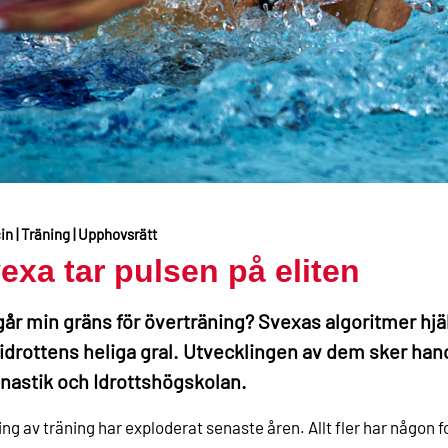
n | Träning | Upphovsrätt
exa tar pulsen på eliten
går min gräns för överträning? Svexas algoritmer hjälpe
idrottens heliga gral. Utvecklingen av dem sker han
astik och Idrottshögskolan.
ng av träning har exploderat senaste åren. Allt fler har någon f