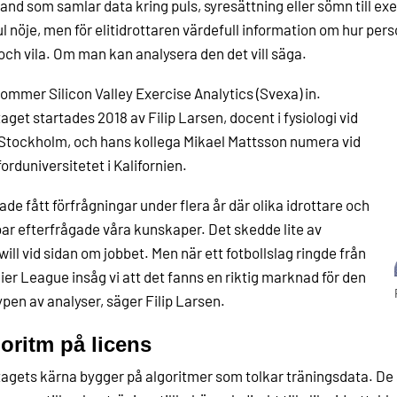
nd som samlar data kring puls, syresättning eller sömn till ex
ul nöje, men för elitidrottaren värdefull information om hur per
och vila. Om man kan analysera den det vill säga.
ommer Silicon Valley Exercise Analytics (Svexa) in.
aget startades 2018 av Filip Larsen, docent i fysiologi vid
 Stockholm, och hans kollega Mikael Mattsson numera vid
orduniversitetet i Kalifornien.
hade fått förfrågningar under flera år där olika idrottare och
ar efterfrågade våra kunskaper. Det skedde lite av
ill vid sidan om jobbet. Men när ett fotbollslag ringde från
er League insåg vi att det fanns en riktig marknad för den
ypen av analyser, säger Filip Larsen.
oritm på licens
agets kärna bygger på algoritmer som tolkar träningsdata. De sä