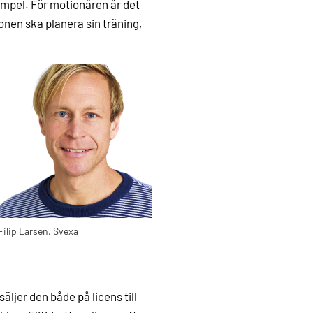
empel. För motionären är det
sonen ska planera sin träning,
Filip Larsen, Svexa
ljer den både på licens till