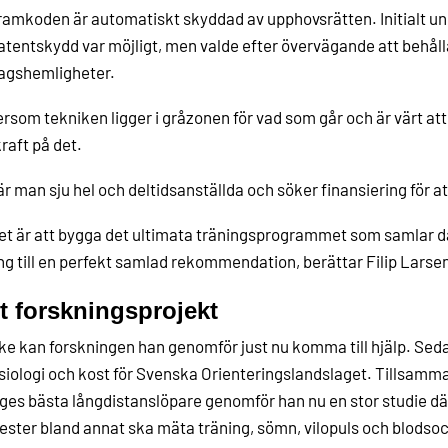
amkoden är automatiskt skyddad av upphovsrätten. Initialt un
tentskydd var möjligt, men valde efter övervägande att behål
agshemligheter.
ersom tekniken ligger i gråzonen för vad som går och är värt att 
kraft på det.
är man sju hel och deltidsanställda och söker finansiering för at
et är att bygga det ultimata träningsprogrammet som samlar d
ng till en perfekt samlad rekommendation, berättar Filip Larse
t forskningsprojekt
e kan forskningen han genomför just nu komma till hjälp. Sed
ysiologi och kost för Svenska Orienteringslandslaget. Tillsa
ges bästa långdistanslöpare genomför han nu en stor studie dä
ester bland annat ska mäta träning, sömn, vilopuls och blodso