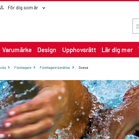
För dig som är
Sök
Varumärke
Design
Upphovsrätt
Lär dig mer
sida
Företagare
Företagare berättar
Svexa