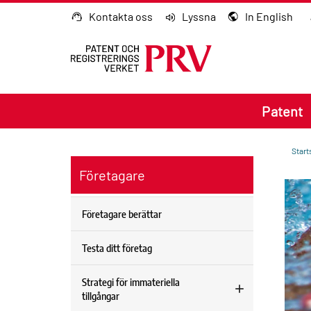
Gå till innehållet
Kontakta oss
Lyssna
In English
Patent
Start
Företagare
Företagare berättar
Testa ditt företag
Strategi för immateriella
tillgångar