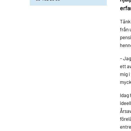
erfa
Tänk 
från 
pensi
henne
– Jag
ett a
mig i
mycke
Idag 
idee
Årsav
förel
entre