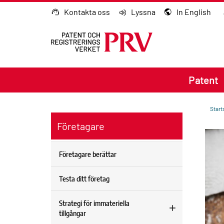
Gå till innehållet
Kontakta oss
Lyssna
In English
Patent
Start
Företagare
Företagare berättar
Testa ditt företag
Strategi för immateriella
tillgångar