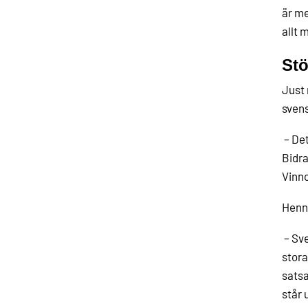
är me
allt 
Stö
Just 
svens
– Det
Bidra
Vinno
Henne
– Sve
stora
satsa
står 