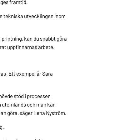
iges framtid.
den tekniska utvecklingen inom
D-printning, kan du snabbt göra
erat uppfinnarnas arbete.
as. Ett exempel är Sara
ehövde stöd i processen
om utomlands och man kan
kan göra, säger Lena Nyström.
g.