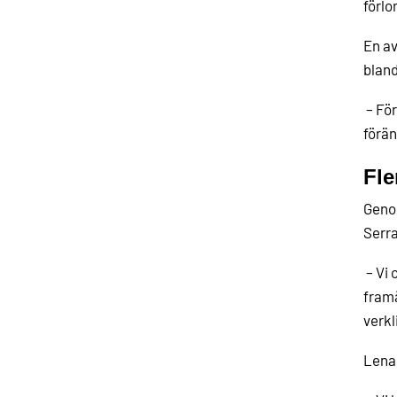
förlo
En av
bland
– För
förän
Fle
Genom
Serra
– Vi 
framå
verkl
Lena 