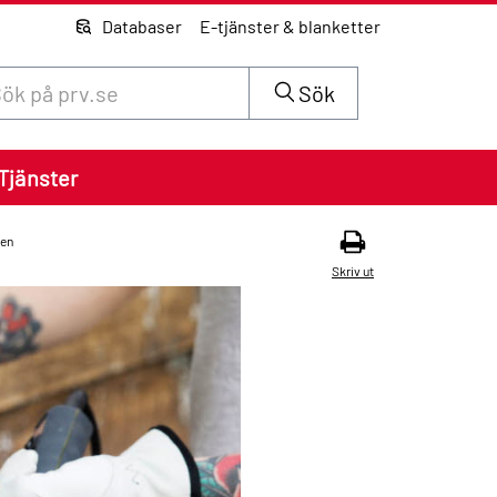
Databaser
E-tjänster & blanketter
 innehåll på siten prv.se
Sök
Tjänster
gen
Skriv ut