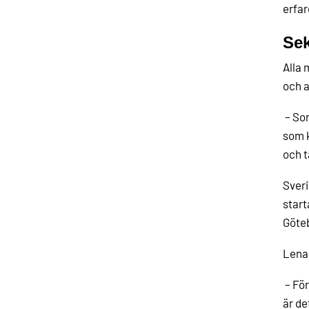
erfar
Sek
Alla 
och a
– Som
som k
och t
Sveri
start
Göteb
Lena 
– För
är de