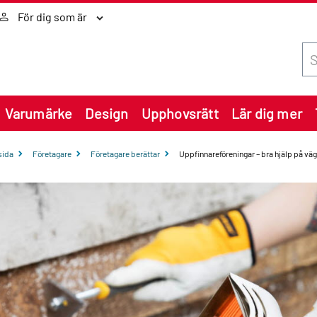
För dig som är
Sök
Varumärke
Design
Upphovsrätt
Lär dig mer
sida
Företagare
Företagare berättar
Uppfinnareföreningar – bra hjälp på vä