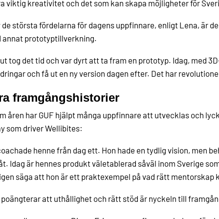
ra viktig kreativitet och det som kan skapa möjligheter för Sver
 de största fördelarna för dagens uppfinnare, enligt Lena, är 
 annat prototyptillverkning.
ut tog det tid och var dyrt att ta fram en prototyp. Idag, med 3
dringar och få ut en ny version dagen efter. Det har revolution
ra framgångshistorier
 åren har GUF hjälpt många uppfinnare att utvecklas och lyck
y som driver Wellibites:
coachade henne från dag ett. Hon hade en tydlig vision, men b
t. Idag är hennes produkt väletablerad såväl inom Sverige s
igen säga att hon är ett praktexempel på vad rätt mentorskap 
poängterar att uthållighet och rätt stöd är nyckeln till framgån