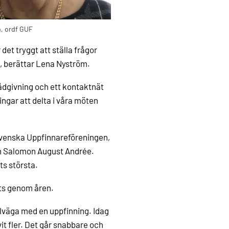
, ordf GUF
det tryggt att ställa frågor
, berättar Lena Nyström.
ådgivning och ett kontaktnät
ingar att delta i våra möten
 Svenska Uppfinnareföreningen,
en Salomon August Andrée.
s största.
ats genom åren.
illväga med en uppfinning. Idag
it fler. Det går snabbare och