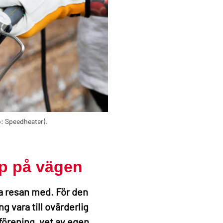
: Speedheater).
lp på vägen
la resan med. För den
g vara till ovärderlig
förening, vet av egen