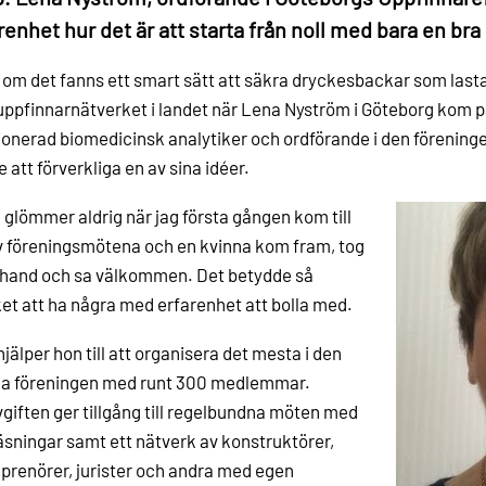
renhet hur det är att starta från noll med bara en bra 
om det fanns ett smart sätt att säkra dryckesbackar som lastas
uppfinnarnätverket i landet när Lena Nyström i Göteborg kom på
onerad biomedicinsk analytiker och ordförande i den föreninge
 att förverkliga en av sina idéer.
 glömmer aldrig när jag första gången kom till
v föreningsmötena och en kvinna kom fram, tog
 hand och sa välkommen. Det betydde så
t att ha några med erfarenhet att bolla med.
hjälper hon till att organisera det mesta i den
lla föreningen med runt 300 medlemmar.
giften ger tillgång till regelbundna möten med
äsningar samt ett nätverk av konstruktörer,
prenörer, jurister och andra med egen