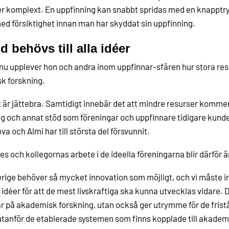
r komplext. En uppfinning kan snabbt spridas med en knapptr
med försiktighet innan man har skyddat sin uppfinning.
d behövs till alla idéer
nu upplever hon och andra inom uppfinnar-sfären hur stora resur
k forskning.
 är jättebra. Samtidigt innebär det att mindre resurser kommer 
g och annat stöd som föreningar och uppfinnare tidigare kunde
va och Almi har till största del försvunnit.
s och kollegornas arbete i de ideella föreningarna blir därför ä
rige behöver så mycket innovation som möjligt, och vi måste in
 idéer för att de mest livskraftiga ska kunna utvecklas vidare. De
r på akademisk forskning, utan också ger utrymme för de fris
utanför de etablerade systemen som finns kopplade till akademin