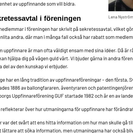
enhet av uppfinnande som vill bidra.
retessavtal i föreningen
Lena Nyström
medlemmar i föreningen har skrivit på sekretessavtal, vilket gör 
nlita andra, där man i många fall också har rabatt som medlem
 uppfinnare är man ofta väldigt ensam med sina idéer. Då är r
an hjälpa dig på vägen guld värt. Vi bjuder gärna in andra fören
a del av den kunskap vi erbjuder.
ge har en lång tradition av uppfinnareföreningar – den första,
ades 1886 av ballongfararen, äventyraren och patentingenjör
orgs Uppfinnareförening GUF startade 1982 och är en av landet
reflekterar över hur utmaningarna för uppfinnare har förändr
r var det svårt att ens hitta information om hur man skulle gå t
t lättare att söka information, men utmaningarna har också bliv