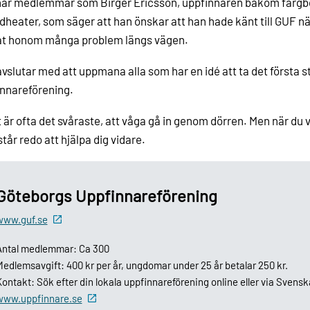
 har medlemmar som Birger Ericsson, uppfinnaren bakom färg
heater, som säger att han önskar att han hade känt till GUF n
at honom många problem längs vägen.
vslutar med att uppmana alla som har en idé att ta det första s
nnareförening.
 är ofta det svåraste, att våga gå in genom dörren. Men när du vä
tår redo att hjälpa dig vidare.
Göteborgs Uppfinnareförening
www.guf.se
Antal medlemmar: Ca 300
edlemsavgift: 400 kr per år, ungdomar under 25 år betalar 250 kr.
ontakt: Sök efter din lokala uppfinnareförening online eller via Sven
www.uppfinnare.se