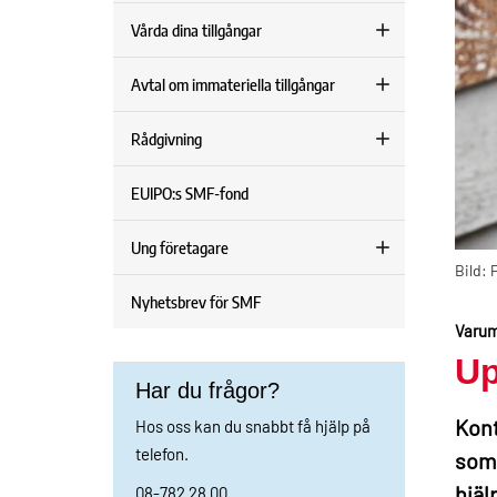
Vårda dina tillgångar
Avtal om immateriella tillgångar
Rådgivning
EUIPO:s SMF-fond
Ung företagare
Bild: 
Nyhetsbrev för SMF
Varumä
Up
Har du frågor?
Kont
Hos oss kan du snabbt få hjälp på
telefon.
som 
hjäl
08-782 28 00