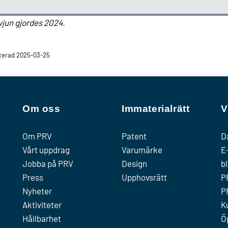
vjun gjordes 2024.
terad 2025-03-25
Om oss
Immaterialrätt
V
Om PRV
Patent
D
Vårt uppdrag
Varumärke
E
Jobba på PRV
Design
b
Press
Upphovsrätt
P
Nyheter
P
Aktiviteter
K
Hållbarhet
Ö