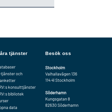
åra tjänster
Besök oss
atabaser
Stockholm
-tjänster och
Valhallavägen 136
114 41 Stockholm
lanketter
RV:s konsulttjänster
Söderhamn
RV:s bibliotek
Kungsgatan 8
urser
82630 Söderhamn
ppna data