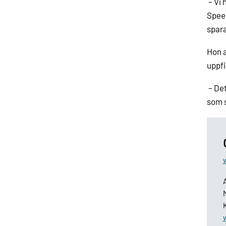
– Vi
Speed
spar
Hon a
uppfi
– Det
som s
M
K