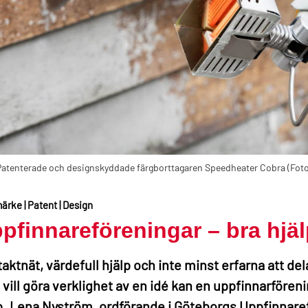
Patenterade och designskyddade färgborttagaren Speedheater Cobra (Foto
rke | Patent | Design
pfinnareföreningar – bra hjä
aktnät, värdefull hjälp och inte minst erfarna att de
vill göra verklighet av en idé kan en uppfinnarförenin
p. Lena Nyström, ordförande i Göteborgs Uppfinnare