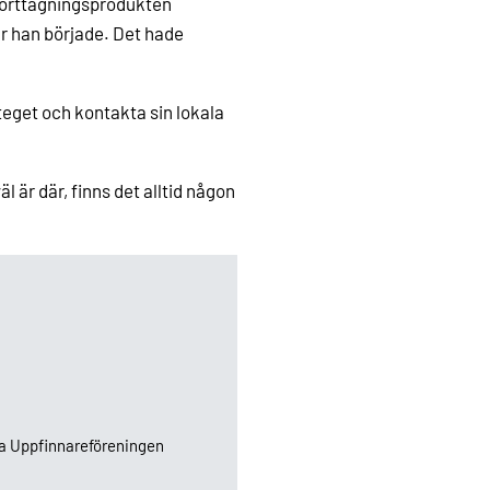
borttagningsprodukten
är han började. Det hade
teget och kontakta sin lokala
l är där, finns det alltid någon
ska Uppfinnareföreningen