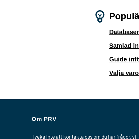
Populä
Databaser
Samlad i
Guide inf
Välja varo
Om PRV
Tveka inte att kontakta oss om du har frågor, vi