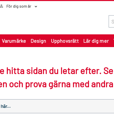
För dig som är
Sök
Varumärke
Design
Upphovsrätt
Lär dig mer
e hitta sidan du letar efter. S
en och prova gärna med andra
rv.se