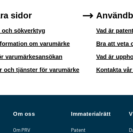
ra sidor
Användba
 och sökverktyg
Vad är paten
nformation om varumärke
Bra att veta
ör varumärkesansökan
Vad är uppho
r och tjänster för varumärke
Kontakta vår
Om oss
Immaterialrätt
V
Om PRV
Patent
D