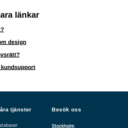
ra länkar
t?
 om design
vsrätt?
 kundsupport
åra tjänster
Besök oss
atabaser
Stockholm