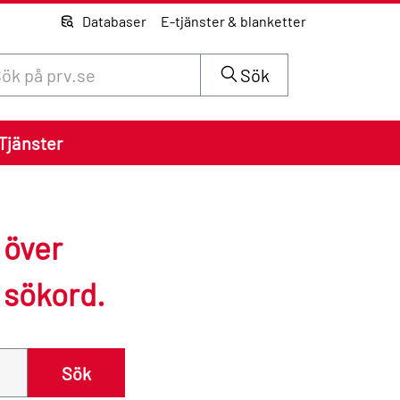
Databaser
E-tjänster & blanketter
 innehåll på siten prv.se
Sök
Tjänster
e över
 sökord.
Sök