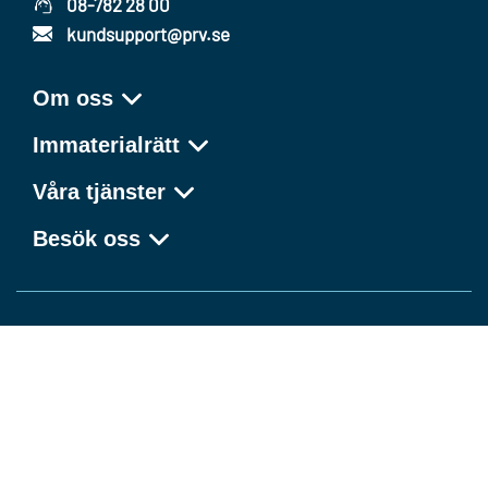
08-782 28 00
kundsupport@prv.se
Om oss
Immaterialrätt
Våra tjänster
Besök oss
Kunskap som förvandlar idéer till framgång
Facebook
LinkedIn