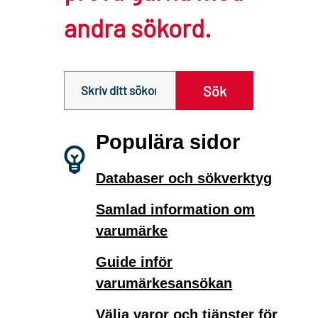
andra sökord.
Sök innehåll på siten prv.se
Sök
Populära sidor
Databaser och sökverktyg
Samlad information om
varumärke
Guide inför
varumärkesansökan
Välja varor och tjänster för