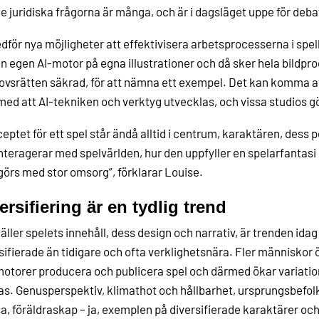
e juridiska frågorna är många, och är i dagsläget uppe för debat
dför nya möjligheter att effektivisera arbetsprocesserna i spe
n egen AI-motor på egna illustrationer och då sker hela bildp
vsrätten säkrad, för att nämna ett exempel. Det kan komma att
med att AI-tekniken och verktyg utvecklas, och vissa studios g
eptet för ett spel står ändå alltid i centrum, karaktären, dess p
nteragerar med spelvärlden, hur den uppfyller en spelarfantasi 
örs med stor omsorg”, förklarar Louise.
ersifiering är en tydlig trend
äller spelets innehåll, dess design och narrativ, är trenden idag
sifierade än tidigare och ofta verklighetsnära. Fler människor 
otorer producera och publicera spel och därmed ökar variation
s. Genusperspektiv, klimathot och hållbarhet, ursprungsbefol
a, föräldraskap – ja, exemplen på diversifierade karaktärer och 