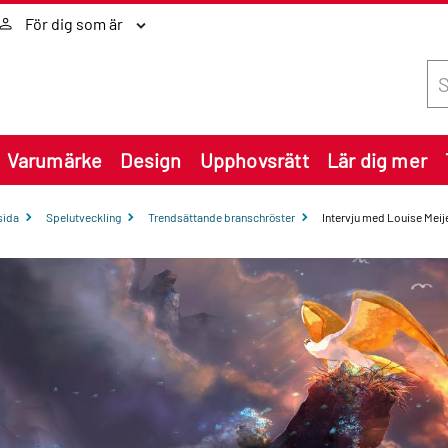
För dig som är
Sök
Varumärke
Design
Upphovsrätt
Lär dig mer
sida
Spelutveckling
Trendsättande branschröster
Intervju med Louise Meije