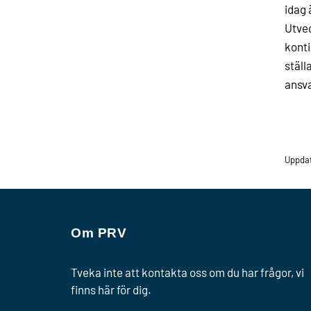
idag 
Utvec
konti
ställ
ansva
Uppda
Om PRV
Tveka inte att kontakta oss om du har frågor, vi
finns här för dig.