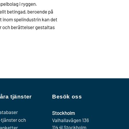
spelbolag i ryggen.
ellt betingad, beroende på
 inom spelindustrin kan det
r och berättelser gestaltas
åra tjänster
Besök oss
atabaser
Stockholm
-tjänster och
Valhallavägen 136
114 41 Stockholm
lanketter