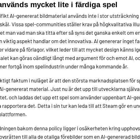
används mycket lite i färdiga spel
fikt AI-genererat bildmaterial används inte i stor utsträckning i
 skäl. Vissa spel-communities ställer krav på högkvalitativa ill
et man vad man ska titta efter så syns det ganska enkelt om en 
 viktig aspekt handlar om det innovativa. AI genererar inget fa
r vidare på förlagor, vilket leder till att mycket design känns ig
let kan göras oändligt långt med argument för och emot AI, oc
er fortgå inom spelindustrin under många kommande år.
iktigt faktum i nuläget är att den största marknadsplatsen för sp
I-genererat material. Just nu är det upp till utvecklarna själva
itet, och laddas det upp ett spel som använder uppenbart AI-ge
a rapportera det. Detta i sin tur kan leda till att Steam gör en 
plattformen.
ningen bakom denna policy ligger i osäkerheten kring upphovs
vsrätten till alla de otaliga förebilder som en AI-genererad bil