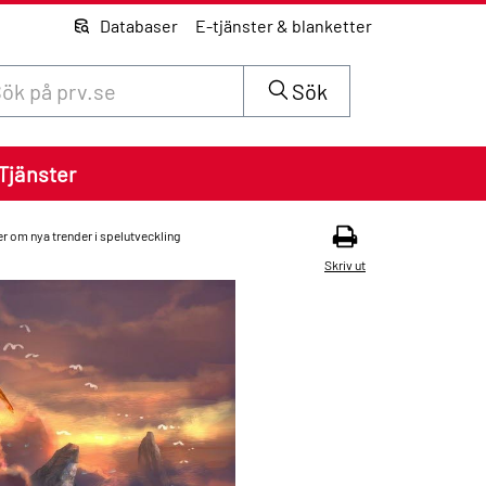
Databaser
E-tjänster & blanketter
 innehåll på siten prv.se
Sök
Tjänster
r om nya trender i spelutveckling
Skriv ut