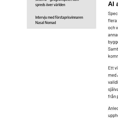
AI 
spreds över världen
Speci
Intervju med förstaprisvinnaren
flera
Nasal Nomad
och v
annan
bygge
Samta
komm
Ett v
med A
valid
själv
från 
Anled
uppho