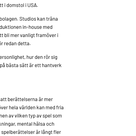
t i domstol i USA.
lbolagen. Studios kan träna
roduktionen in-house med
 bli mer vanligt framöver i
ör redan detta.
ersonlighet, hur den rör sig
på bästa sätt är ett hantverk
 att berättelserna är mer
över hela världen kan med fria
en av vilken typ av spel som
kningar, mental hälsa och
spelberättelser är långt fler