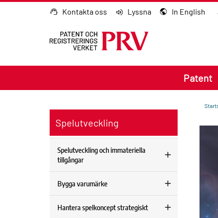
Gå till innehållet
Kontakta oss
Lyssna
In English
Patent
Start
Spelutveckling
Spelutveckling och immateriella
tillgångar
Bygga varumärke
Hantera spelkoncept strategiskt