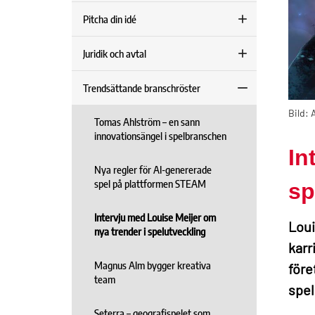
Pitcha din idé
Juridik och avtal
Trendsättande branschröster
Bild: 
Tomas Ahlström – en sann
innovationsängel i spelbranschen
In
Nya regler för AI-genererade
spel på plattformen STEAM
sp
Intervju med Louise Meijer om
Loui
nya trender i spelutveckling
karr
Magnus Alm bygger kreativa
före
team
spel
Seterra – geografispelet som