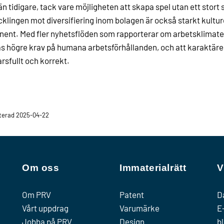
än tidigare, tack vare möjligheten att skapa spel utan ett stort 
klingen mot diversifiering inom bolagen är också starkt kultur
nent. Med fler nyhetsflöden som rapporterar om arbetsklimatet
as högre krav på humana arbetsförhållanden, och att karaktäre
rsfullt och korrekt.
terad 2025-04-22
Om oss
Immaterialrätt
V
Om PRV
Patent
D
Vårt uppdrag
Varumärke
E
Jobba på PRV
Design
b