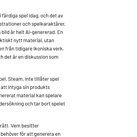
 färdiga spel idag, och det av
ustrationer och spelkaraktärer,
bild är helt AI-genererad. En
ktiskt nytt material, utan
en från tidigare ikoniska verk.
h det är en diskussion som
el, Steam, inte tillåter spel
 att intyga sin produkts
nererat material kan spelare
undersökning och tar bort spelet
rätt. Vem besitter
d behöver för att generera en