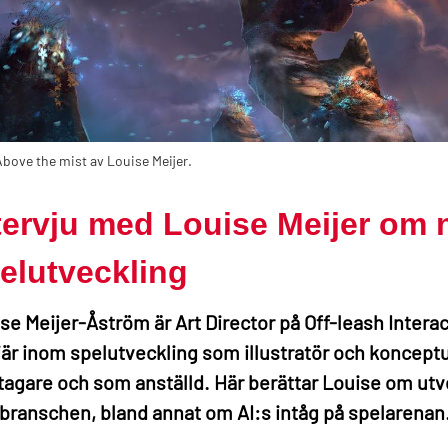
Above the mist av Louise Meijer.
tervju med Louise Meijer om n
elutveckling
se Meijer-Åström är Art Director på Off-leash Intera
iär inom spelutveckling som illustratör och koncep
tagare och som anställd. Här berättar Louise om utv
branschen, bland annat om AI:s intåg på spelarenan