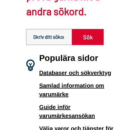
andra sökord.
Sök innehåll på siten prv.se
Sök
Populära sidor
Databaser och sökverktyg
Samlad information om
varumärke
Guide inför
varumärkesansökan
Välja varor och tjänster för