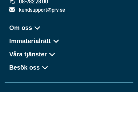
08-782 28 00
kundsupport@prv.se
Om oss
Immaterialrätt
Våra tjänster
Besök oss
Kunskap som förvandlar idéer till framgång
Facebook
LinkedIn