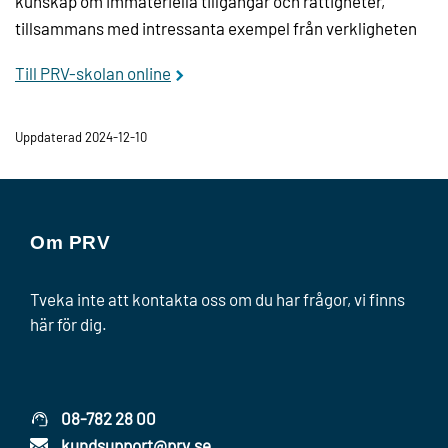
kunskap om immateriella tillgångar och rättigheter,
tillsammans med intressanta exempel från verkligheten
Till PRV-skolan online
Uppdaterad 2024-12-10
Om PRV
Tveka inte att kontakta oss om du har frågor, vi finns
här för dig.
08-782 28 00
kundsupport@prv.se