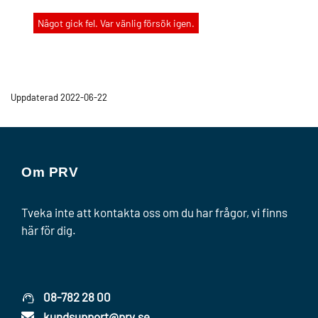
Något gick fel. Var vänlig försök igen.
Uppdaterad 2022-06-22
Om PRV
Tveka inte att kontakta oss om du har frågor, vi finns
här för dig.
08-782 28 00
kundsupport@prv.se