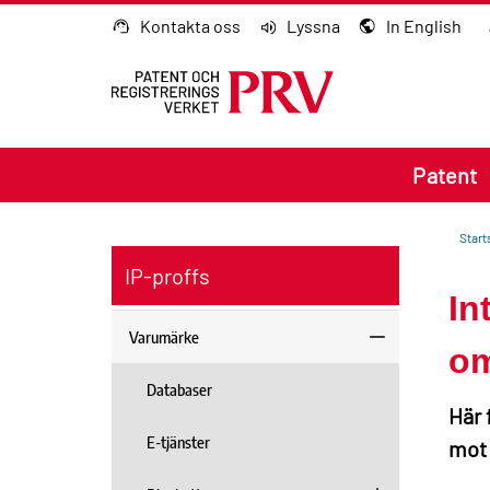
Gå till innehållet
Kontakta oss
Lyssna
In English
Patent
Start
IP-proffs
In
Varumärke
om
Databaser
Här 
E-tjänster
mot 