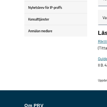
Nyhetsbrev för IP-proffs
Va
Konsulttjänster
Anmälan medlare
Lä
Riktl
(Titt
Guide
II B.4
Uppda
Om PRV