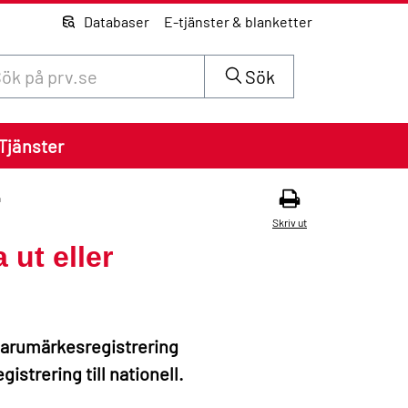
Databaser
E-tjänster & blanketter
 innehåll på siten prv.se
Sök
Tjänster
a
Skriv ut
 ut eller
 varumärkesregistrering
istrering till nationell.