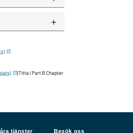
s)
lats)
(Titta i Part B Chapter
åra tjänster
Besök oss