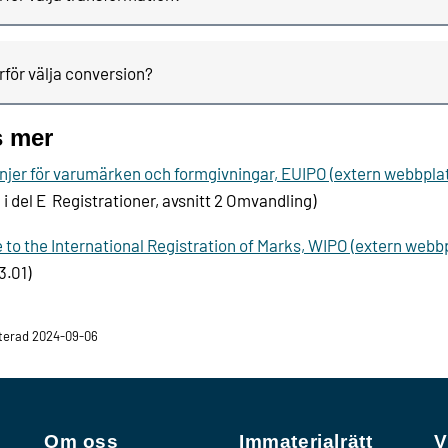
rför välja conversion?
s mer
injer för varumärken och formgivningar, EUIPO (extern webbplat
a i del E Registrationer, avsnitt 2 Omvandling)
 to the International Registration of Marks, WIPO (extern webbp
3.01)
terad 2024-09-06
Om oss
Immaterialrätt
V