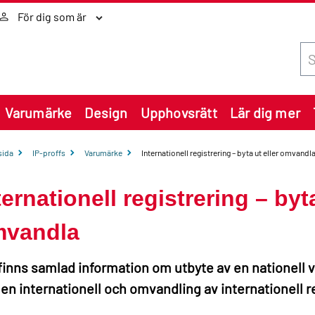
För dig som är
Sök
Varumärke
Design
Upphovsrätt
Lär dig mer
sida
IP-proffs
Varumärke
Internationell registrering – byta ut eller omvandl
ternationell registrering – byta
vandla
finns samlad information om utbyte av en nationell
en internationell och omvandling av internationell reg