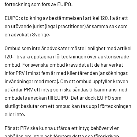
förteckning som förs av EUIPO.
EUIPO:s tolkning av bestämmelsen i artikel 120.1 a är att
en utövande jurist (legal practitioner) är samma sak som
en advokat i Sverige.
Ombud som inte är advokater måste i enlighet med artikel
120.1 b vara upptagna i förteckningen över auktoriserade
ombud. För svenska ombud krävs det att de har verkat
inför PRV i minst fem år med klientärenden (ansökningar,
invändningar med mera). Om ett ombud uppfyller kraven
utfärdar PRV ett intyg som ska sändas tillsammans med
ombudets ansökan till EUIPO. Det är dock EUIPO som
slutligt beslutar om ett ombud kan tas upp i förteckningen
eller inte.
För att PRV ska kunna utfärda ett intyg behöver vi en
anhållan om intyg och förutom detta ska föreskriven