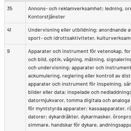
35
Annons- och reklamverksamhet; ledning, org
Kontorstjänster
41
Undervisning eller utbildning; anordnande av
sport- och idrottsaktiviteter, kulturverksa
9
Apparater och instrument för vetenskap, fors
och bild, optik, vägning, mätning, signalerin
och undervisning; apparater och instrument 
ackumulering, reglering eller kontroll av dist
apparater och instrument för inspelning, sän
bilder eller data; inspelade och nedladdning
datormjukvaror, tomma digitala och analoga
för myntstyrda apparater; kassaapparater, r
datorer; dykardräkter, dykarmasker, öronpro
simmare, handskar för dykare, andningsappa