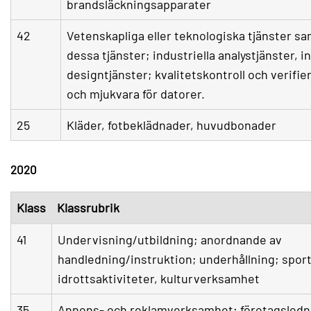
brandsläckningsapparater
42
Vetenskapliga eller teknologiska tjänster sa
dessa tjänster; industriella analystjänster, i
designtjänster; kvalitetskontroll och verifi
och mjukvara för datorer.
25
Kläder, fotbeklädnader, huvudbonader
2020
Klass
Klassrubrik
41
Undervisning/utbildning; anordnande av
handledning/instruktion; underhållning; spor
idrottsaktiviteter, kulturverksamhet
35
Annons- och reklamverksamhet; företagsledn