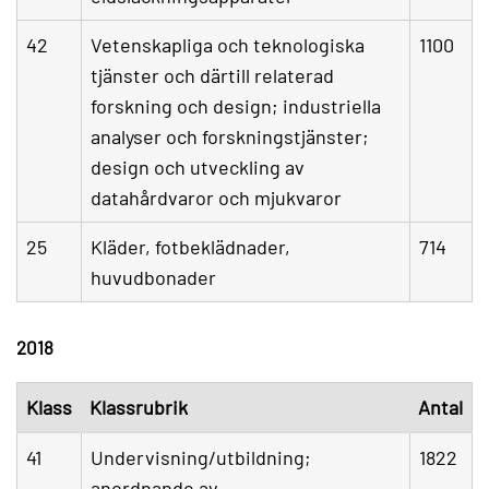
42
Vetenskapliga och teknologiska
1100
tjänster och därtill relaterad
forskning och design; industriella
analyser och forskningstjänster;
design och utveckling av
datahårdvaror och mjukvaror
25
Kläder, fotbeklädnader,
714
huvudbonader
2018
Klass
Klassrubrik
Antal
41
Undervisning/utbildning;
1822
anordnande av