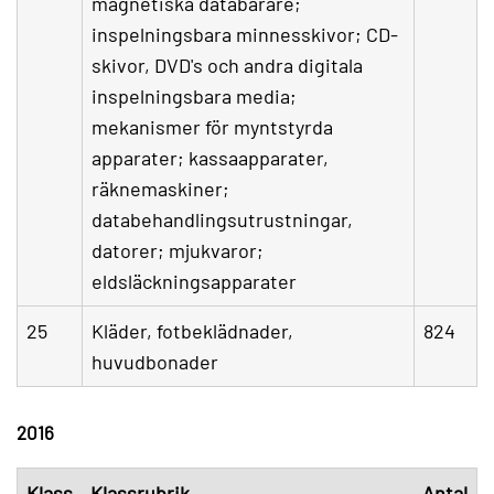
magnetiska databärare;
inspelningsbara minnesskivor; CD-
skivor, DVD's och andra digitala
inspelningsbara media;
mekanismer för myntstyrda
apparater; kassaapparater,
räknemaskiner;
databehandlingsutrustningar,
datorer; mjukvaror;
eldsläckningsapparater
25
Kläder, fotbeklädnader,
824
huvudbonader
2016
Klass
Klassrubrik
Antal