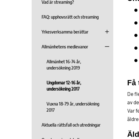
Vad är streaming?
FAQ: upphovsrätt och streaming
Yrkesverksamma berättar
Allmänhetens medievanor
Allmänhet 16-74 år,
undersökning 2019
Få 
Ungdomar 12-16 år,
undersökning 2017
De fl
av de
Vuxna 18-79 år, undersökning
2017
Var f
äldre
Aktuella rättsfall och utredningar
Äld