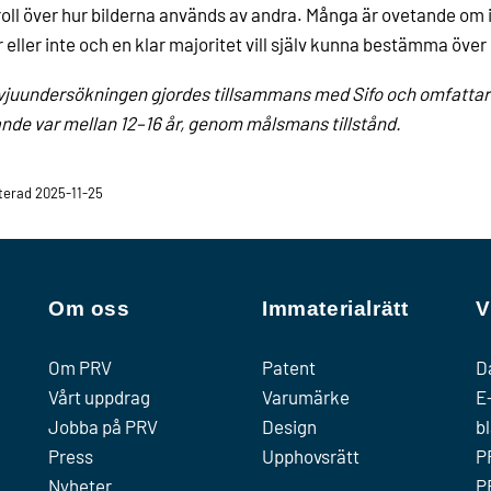
oll över hur bilderna används av andra. Många är ovetande om 
r eller inte och en klar majoritet vill själv kunna bestämma över
vjuundersökningen gjordes tillsammans med Sifo och omfattar 
nde var mellan 12–16 år, genom målsmans tillstånd.
erad 2025-11-25
Om oss
Immaterialrätt
V
Om PRV
Patent
D
Vårt uppdrag
Varumärke
E
Jobba på PRV
Design
b
Press
Upphovsrätt
P
Nyheter
P