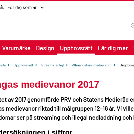
För dig som är
Sök
Varumärke
Design
Upphovsrätt
Lär dig mer
sida
Upphovsrätt
Streama lagligt
Allmänhetens medievanor
Ungdomar 
gas medievanor 2017
utet av 2017 genomförde PRV och Statens Medieråd 
s medievanor riktad till målgruppen 12–16 år. Vi vill
omar ser på streaming och illegal nedladdning och h
ersökningen i siffror