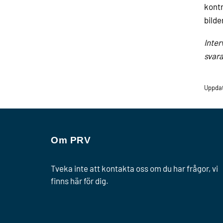
kontr
bilde
Inter
svara
Uppdat
Om PRV
Tveka inte att kontakta oss om du har frågor, vi
finns här för dig.