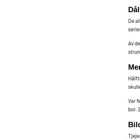
Dål
De al
serie
Av de
strun
Mer
Hälft
skull
Var f
bor. 
Bil
Tjeje