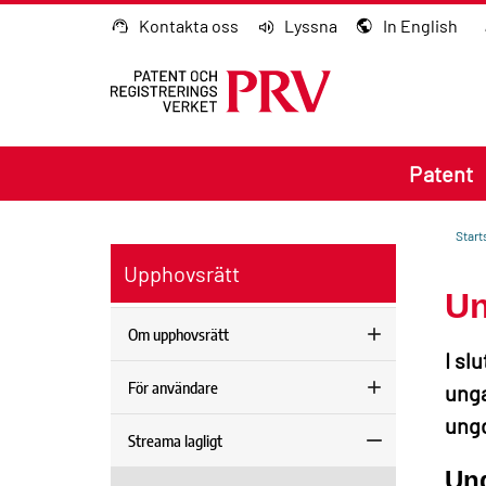
Gå till innehållet
Kontakta oss
Lyssna
In English
Patent
Start
Upphovsrätt
Un
Om upphovsrätt
I sl
För användare
unga
ungd
Streama lagligt
Und