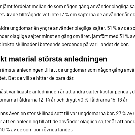
r jämt fördelat mellan de som någon gång använder olagliga sa
et. Av de tillfrågade vet inte 17 % om sajterna de använder är ola
äldre ungdomar än yngre använder olagliga sajter. 51 % av de so
der olagliga sajter minst en gång om året, jämfört med 31 % av 
direkta skillnader i beteende beroende på var i landet de bor.
kt material största anledningen
rämsta anledningen till att de ungdomar som någon gång använd
et. Det de vill se hittar de bara där.
äst vanligaste anledningen är att andra sajter kostar pengar, 
marna i åldrarna 12–14 år och drygt 40 % i åldrarna 15-16 år.
inns även en stor skillnad sett till var ungdomarna bor. 27 % a
r att en anledning till att de använder olagliga sajter är att and
0 % av de som bor i övriga landet.