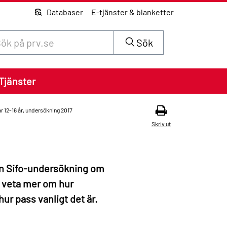
Databaser
E-tjänster & blanketter
 innehåll på siten prv.se
Sök
Tjänster
12-16 år, undersökning 2017
Skriv ut
en Sifo-undersökning om
e veta mer om hur
ur pass vanligt det är.