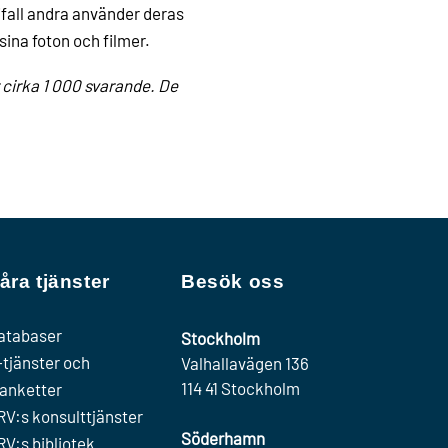
ifall andra använder deras
 sina foton och filmer.
cirka 1 000 svarande. De
åra tjänster
Besök oss
atabaser
Stockholm
-tjänster och
Valhallavägen 136
114 41 Stockholm
lanketter
RV:s konsulttjänster
Söderhamn
RV:s bibliotek