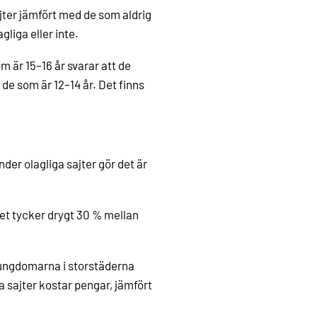
jter jämfört med de som aldrig
gliga eller inte.
m är 15–16 år svarar att de
de som är 12–14 år. Det finns
er olagliga sajter gör det är
det tycker drygt 30 % mellan
v ungdomarna i storstäderna
ra sajter kostar pengar, jämfört