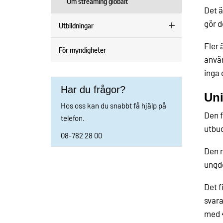
Om streaming globalt
Det ä
gör d
Utbildningar
Fler 
För myndigheter
använ
inga 
Har du frågor?
Uni
Hos oss kan du snabbt få hjälp på
Den f
telefon.
utbud
08-782 28 00
Den n
ungdo
Det f
svara
med 4