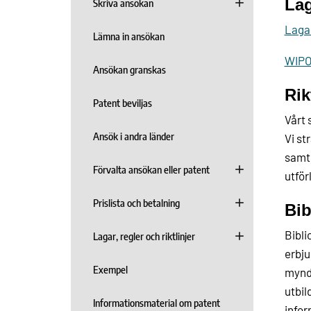
Lag
Skriva ansökan
Lagar
Lämna in ansökan
WIPO,
Ansökan granskas
Rik
Patent beviljas
Vårt 
Ansök i andra länder
Vi st
samt 
Förvalta ansökan eller patent
utförl
Prislista och betalning
Bib
Bibli
Lagar, regler och riktlinjer
erbju
Exempel
myndi
utbil
Informationsmaterial om patent
infor