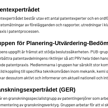
entexpertrådet
texpertrådet består utav ett antal patentexperter och en ordfö
tetsmätningar av förelägganden och rapporter, utredningar i 
axis i patentprocessen.
ppen för Planering-Utvärdering-Bedö
ens uppgift är främst att stödja beslutssäkerheten. PUB-grup
örbättra patentavdelningens riktlinjer så att PRV hela tiden han
de patentpraxis. Medlemmarna i gruppen har särskilt stor k
ild koppling till specifika teknikområden inom mekanik, kemi
ar dessutom aktivt och informerar om aktuell nationell och int
nskningsexpertrådet (GER)
r en granskningsspecialistgrupp av patentingenjörer som arb
mentering av granskningsverktyg. Gruppen arbetar för att vi ska 