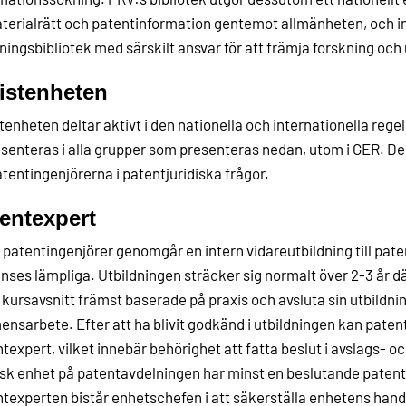
erialrätt och patentinformation gentemot allmänheten, och ing
ningsbibliotek med särskilt ansvar för att främja forskning och 
istenheten
tenheten deltar aktivt i den nationella och internationella reg
senteras i alla grupper som presenteras nedan, utom i GER. De
atentingenjörerna i patentjuridiska frågor.
entexpert
patentingenjörer genomgår en intern vidareutbildning till pat
nses lämpliga. Utbildningen sträcker sig normalt över 2-3 år d
 kursavsnitt främst baserade på praxis och avsluta sin utbild
nsarbete. Efter att ha blivit godkänd i utbildningen kan paten
texpert, vilket innebär behörighet att fatta beslut i avslags- 
sk enhet på patentavdelningen har minst en beslutande paten
texperten bistår enhetschefen i att säkerställa enhetens hand