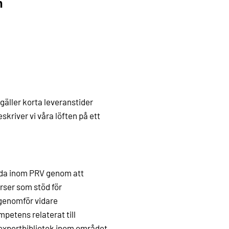
n
gäller korta leveranstider
kriver vi våra löften på ett
llda inom PRV genom att
rser som stöd för
genomför vidare
mpetens relaterat till
 expertbibliotek inom området