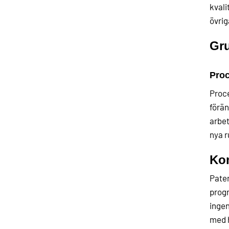
kvali
övrig
Gru
Proc
Proce
förän
arbet
nya r
Kom
Paten
progr
ingen
med h