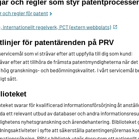
ar och regler som styr patentprocesse
 och regler för patent
 internationellt regelverk, PCT (extern webbplats)
tlinjer för patentärenden på PRV
servicemål som vi strävar efter att uppfylla till dig som kund:
rävar efter att tillhöra de främsta patentmyndigheterna när det 
hög gransknings- och bedömningskvalitet. I vårt servicemål bes
igt sätt.
lioteket
oteket svarar för kvalificerad informationsförsörjning åt anstä
da ett relevant utbud av databaser och andra informationsresu
ghetens nyhetsgranskning och ärendehantering. Biblioteket 
dningsaktiviteter i syfte att säkerställa patentingenjörernas ko
mationssökning. PRV:s bibliotek utgör dessutom ett nationellt