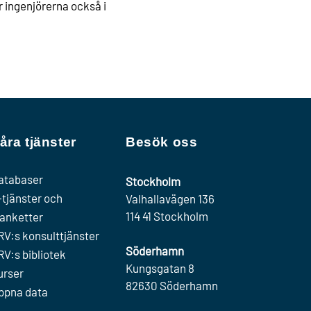
 ingenjörerna också i
åra tjänster
Besök oss
atabaser
Stockholm
-tjänster och
Valhallavägen 136
114 41 Stockholm
lanketter
RV:s konsulttjänster
Söderhamn
RV:s bibliotek
Kungsgatan 8
urser
82630 Söderhamn
ppna data