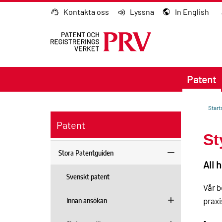
Gå till innehållet
Kontakta oss
Lyssna
In English
Patent
Start
Patent
St
Stora Patentguiden
All 
Svenskt patent
Vår b
Innan ansökan
praxi