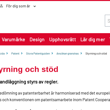
För dig som är
Sök
Varumärke
Design
Upphovsrätt
Lär dig mer
sida
Patent
Stora Patentguiden
Ansökan granskas
Styrning och stöd
yrning och stöd
handläggning styrs av regler.
edömning av patenterbarhet är harmoniserad med det europei
s och konventionen om patentsamarbete inom Patent Cooperat