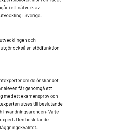
år i ett nätverk av
utveckling i Sverige.
elutvecklingen och
 utgör också en stödfunktion
entexperter om de önskar det
är eleven får genomgå ett
ning med ett examensprov och
texperten utses till beslutande
och invändningsärenden. Varje
texpert. Den beslutande
läggningskvalitet.