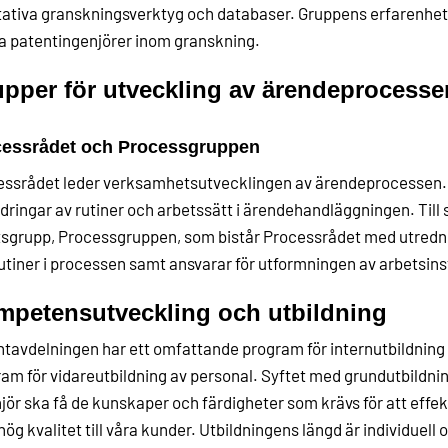
tativa granskningsverktyg och databaser. Gruppens erfarenhete
a patentingenjörer inom granskning.
pper för utveckling av ärendeprocesse
essrådet och Processgruppen
ssrådet leder verksamhetsutvecklingen av ärendeprocessen. 
dringar av rutiner och arbetssätt i ärendehandläggningen. Till s
sgrupp, Processgruppen, som bistår Processrådet med utredn
utiner i processen samt ansvarar för utformningen av arbetsins
petensutveckling och utbildning
tavdelningen har ett omfattande program för internutbildning
am för vidareutbildning av personal. Syftet med grundutbildnin
jör ska få de kunskaper och färdigheter som krävs för att effek
ög kvalitet till våra kunder. Utbildningens längd är individuell