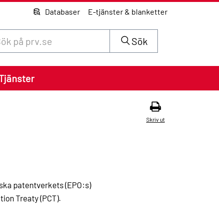
Databaser
E-tjänster & blanketter
 innehåll på siten prv.se
Sök
Tjänster
Skriv ut
ska patentverkets (EPO:s)
ion Treaty (PCT).