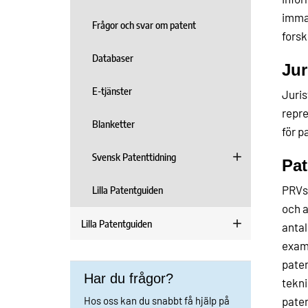
immat
Frågor och svar om patent
forsk
Databaser
Jur
E-tjänster
Juris
repre
Blanketter
för p
Svensk Patenttidning
Pat
PRVs 
Lilla Patentguiden
och a
Lilla Patentguiden
antal
exame
paten
Har du frågor?
tekni
Hos oss kan du snabbt få hjälp på
paten