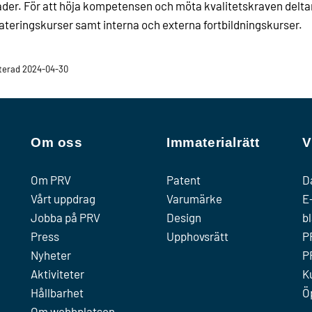
er. För att höja kompetensen och möta kvalitetskraven deltar
teringskurser samt interna och externa fortbildningskurser.
terad 2024-04-30
Om oss
Immaterialrätt
V
Om PRV
Patent
D
Vårt uppdrag
Varumärke
E
Jobba på PRV
Design
b
Press
Upphovsrätt
P
Nyheter
P
Aktiviteter
K
Hållbarhet
Ö
Om webbplatsen