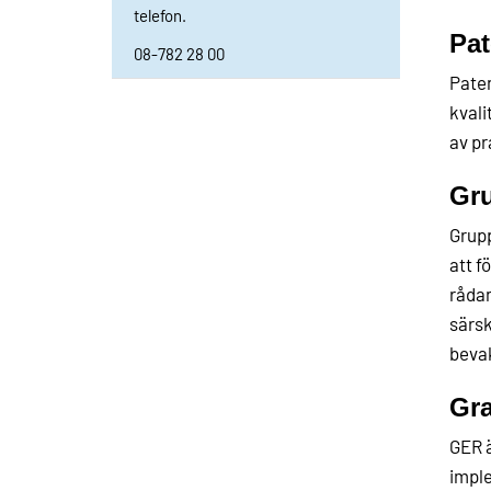
telefon.
Pat
08-782 28 00
Paten
kvali
av pr
Gru
Grupp
att f
rådan
särsk
bevak
Gra
GER ä
imple