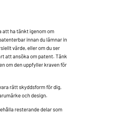
ra att ha tänkt igenom om
 patenterbar innan du lämnar in
ellt värde, eller om du ser
värt att ansöka om patent. Tänk
en om den uppfyller kraven för
vara rätt skyddsform för dig,
varumärke och design.
behålla resterande delar som