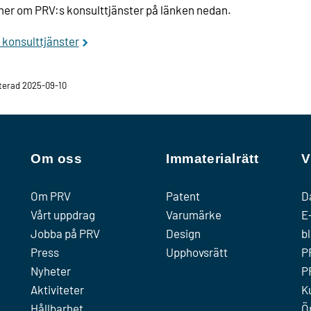
er om PRV:s konsulttjänster på länken nedan.
konsulttjänster
erad 2025-09-10
Om oss
Immaterialrätt
V
Om PRV
Patent
D
Vårt uppdrag
Varumärke
E
Jobba på PRV
Design
b
Press
Upphovsrätt
P
Nyheter
P
Aktiviteter
K
Hållbarhet
Ö