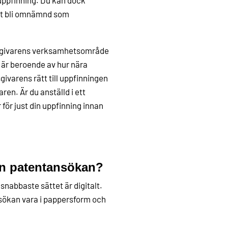
 uppfinning. Du kan dock
 att bli omnämnd som
etsgivarens verksamhetsområde
 är beroende av hur nära
ivarens rätt till uppfinningen
en. Är du anställd i ett
 för just din uppfinning innan
 en patentansökan?
snabbaste sättet är digitalt.
nsökan vara i pappersform och