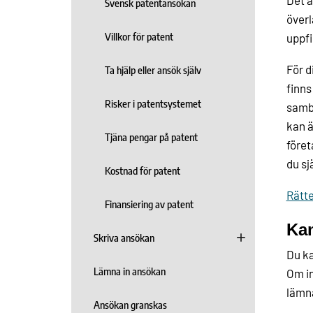
Det ä
Svensk patentansökan
överl
Villkor för patent
uppfi
För d
Ta hjälp eller ansök själv
finns
Risker i patentsystemet
samba
kan ä
Tjäna pengar på patent
föret
du sj
Kostnad för patent
Rätte
Finansiering av patent
Kan
Skriva ansökan
Du ka
Lämna in ansökan
Om in
lämna
Ansökan granskas