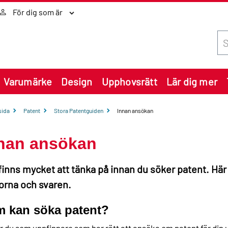
För dig som är
Sök
Varumärke
Design
Upphovsrätt
Lär dig mer
sida
Patent
Stora Patentguiden
Innan ansökan
nan ansökan
finns mycket att tänka på innan du söker patent. Här 
orna och svaren.
 kan söka patent?