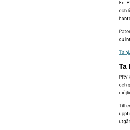
En IP
och l
hante
Paten
du in
Ta hj
Ta 
PRV k
och g
möjli
Till 
uppfi
utgån