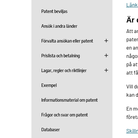
Länk 
Patent beviljas
Är 
Ansök i andra länder
Att a
paten
Förvalta ansökan eller patent
en an
Prislista och betalning
någon
på at
Lagar, regler och riktlinjer
att f
Exempel
Vill 
kan d
Informationsmaterial om patent
En mö
Frågor och svar om patent
föret
Databaser
Skill