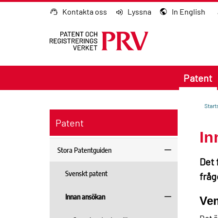
Gå till innehållet
Kontakta oss
Lyssna
In English
Patent
Start
Patent
In
Stora Patentguiden
Det 
Svenskt patent
fråg
Innan ansökan
Vem