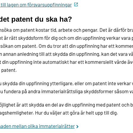
till lagen om försvarsuppfinningar
det patent du ska ha?
nsöka om patent kostar tid, arbete och pengar. Det är därför b
t är rätt skyddsform för dig och om din uppfinning verkar vara
sökan om patent. Om du tror att din uppfinning har ett kommersi
 annan anledning till att skydda din uppfinning, kan det vara 
t din uppfinning inte automatiskt har ett kommersiellt värde äv
å patent.
du skydda din uppfinning ytterligare, eller om patent inte verkar 
u fundera på andra immaterialrättsliga skyddsformer såsom 
jlighet är att skydda en del av din uppfinning med patent och 
agshemligheter. Hur du väljer att göra är helt upp till dig.
naden mellan olika immaterialrätter