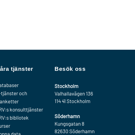
åra tjänster
Besök oss
atabaser
Stockholm
-tjänster och
Valhallavägen 136
114 41 Stockholm
lanketter
RV:s konsulttjänster
Söderhamn
RV:s bibliotek
Kungsgatan 8
urser
82630 Söderhamn
ppna data