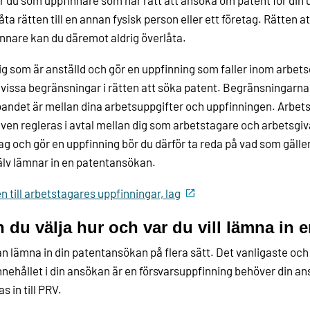
r du som uppfinnare som har rätt att ansöka om patent för din
åta rätten till en annan fysisk person eller ett företag. Rätten
nnare kan du däremot aldrig överlåta.
ig som är anställd och gör en uppfinning som faller inom arb
 vissa begränsningar i rätten att söka patent. Begränsningarna
ndet är mellan dina arbetsuppgifter och uppfinningen. Arbetsg
ven regleras i avtal mellan dig som arbetstagare och arbetsgivar
ag och gör en uppfinning bör du därför ta reda på vad som gäller
älv lämnar in en patentansökan.
n till arbetstagares uppfinningar, lag
 du välja hur och var du vill lämna in
n lämna in din patentansökan på flera sätt. Det vanligaste och 
nehållet i din ansökan är en försvarsuppfinning behöver din a
s in till PRV.