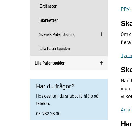
E-tjänster
PRV-
Blanketter
Ska
Om di
Svensk Patenttidning
flera
Lilla Patentguiden
Type
Lilla Patentguiden
Ska
När d
Har du frågor?
inom 
Hos oss kan du snabbt få hjälp på
vilke
telefon.
Ansök
08-782 28 00
Har