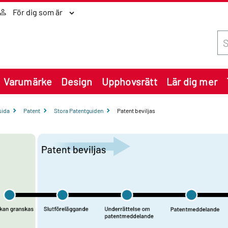
För dig som är
Sök
Varumärke
Design
Upphovsrätt
Lär dig mer
sida
Patent
Stora Patentguiden
Patent beviljas