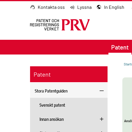
Gå till innehållet
Kontakta oss
Lyssna
In English
Patent
Start
Patent
Stora Patentguiden
Svenskt patent
Innan ansökan