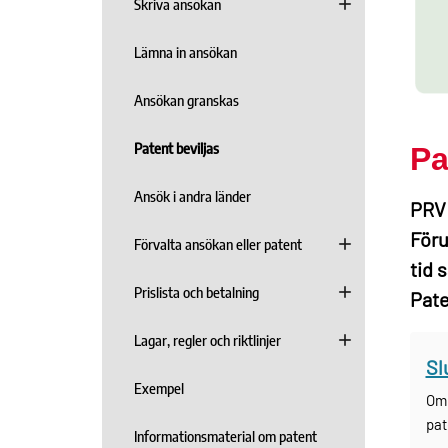
Skriva ansökan
Lämna in ansökan
Ansökan granskas
Patent beviljas
Pa
Ansök i andra länder
PRV 
Föru
Förvalta ansökan eller patent
tid 
Prislista och betalning
Pate
Lagar, regler och riktlinjer
Sl
Exempel
Om 
pat
Informationsmaterial om patent