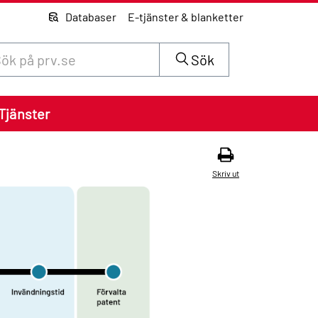
Databaser
E-tjänster & blanketter
 innehåll på siten prv.se
Sök
Tjänster
Skriv ut