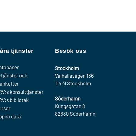
åra tjänster
Besök oss
atabaser
Stockholm
-tjänster och
Valhallavägen 136
114 41 Stockholm
lanketter
RV:s konsulttjänster
Söderhamn
RV:s bibliotek
Kungsgatan 8
urser
82630 Söderhamn
ppna data