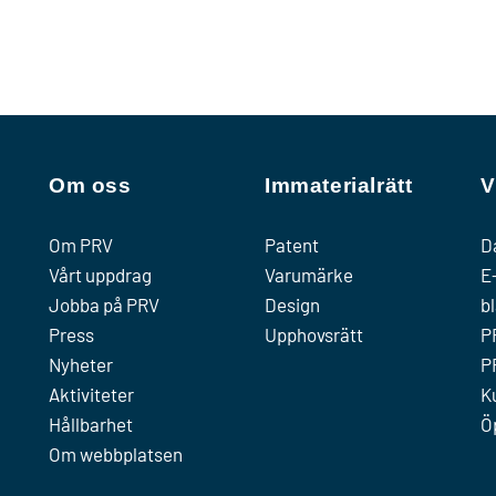
Om oss
Immaterialrätt
V
Om PRV
Patent
D
Vårt uppdrag
Varumärke
E
Jobba på PRV
Design
b
Press
Upphovsrätt
P
Nyheter
P
Aktiviteter
K
Hållbarhet
Ö
Om webbplatsen