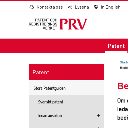
Gå till innehållet
Kontakta oss
Lyssna
In English
Patent
Start
Bedöm
Patent
Be
Stora Patentguiden
Om d
Svenskt patent
leda 
Innan ansökan
bed