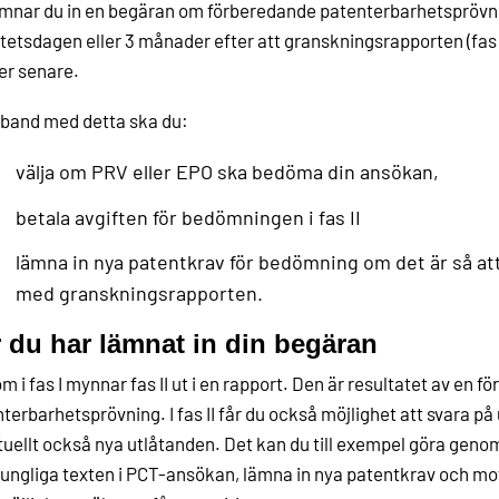
mnar du in en begäran om förberedande patenterbarhetsprövn
itetsdagen eller 3 månader efter att granskningsrapporten (fas
ler senare.
band med detta ska du:
välja om PRV eller EPO ska bedöma din ansökan,
betala avgiften för bedömningen i fas II
lämna in nya patentkrav för bedömning om det är så att
med granskningsrapporten.
 du har lämnat in din begäran
m i fas I mynnar fas II ut i en rapport. Den är resultatet av en 
terbarhetsprövning. I fas II får du också möjlighet att svara på 
uellt också nya utlåtanden. Det kan du till exempel göra geno
ungliga texten i PCT-ansökan, lämna in nya patentkrav och mot