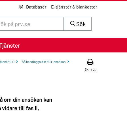
Databaser
E-tjänster & blanketter
 innehåll på siten prv.se
Sök
Tjänster
ökan (PCT)
Så handläggs din PCT-ansökan
Skriv ut
på om din ansökan kan
idare till fas II,