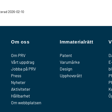
erad 2026-02-10
Om oss
Immaterialrätt
V
Om PRV
Patent
D
Vårt uppdrag
Varumärke
E
Jobba på PRV
Design
b
Press
Upphovsrätt
P
Nyheter
P
Aktiviteter
K
Hållbarhet
Ö
Om webbplatsen