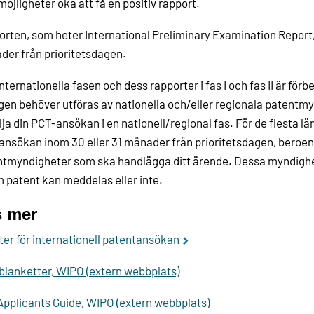
möjligheter öka att få en positiv rapport.
rten, som heter International Preliminary Examination Report,
er från prioritetsdagen.
nternationella fasen och dess rapporter i fas I och fas II är fö
igen behöver utföras av nationella och/eller regionala patentm
ölja din PCT-ansökan i en nationell/regional fas. För de flesta länd
nsökan inom 30 eller 31 månader från prioritetsdagen, beroende
ntmyndigheter som ska handlägga ditt ärende. Dessa myndig
om patent kan meddelas eller inte.
s mer
ter för internationell patentansökan
lanketter, WIPO (extern webbplats)
pplicants Guide, WIPO (extern webbplats)