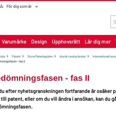
För dig som är
Sök
Varumärke
Design
Upphovsrätt
Lär dig mer
sida
Patent
Stora Patentguiden
Ansök i andra länder
Internationell ans
ningsfasen - fas II
dömningsfasen - fas II
u efter nyhetsgranskningen fortfarande är osäker 
till patent, eller om du vill ändra i ansökan, kan du gå v
ömningsfasen.