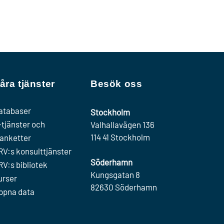
åra tjänster
Besök oss
atabaser
Stockholm
-tjänster och
Valhallavägen 136
114 41 Stockholm
lanketter
RV:s konsulttjänster
Söderhamn
RV:s bibliotek
Kungsgatan 8
urser
82630 Söderhamn
ppna data