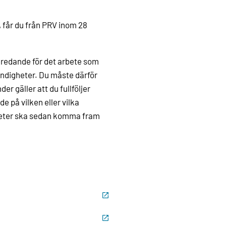
 får du från PRV inom 28
rberedande för det arbete som
yndigheter. Du måste därför
er gäller att du fullföljer
 på vilken eller vilka
heter ska sedan komma fram