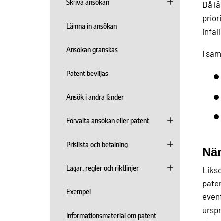
Skriva ansökan
Då lä
prior
Lämna in ansökan
infal
Ansökan granskas
I sam
Patent beviljas
Ansök i andra länder
Förvalta ansökan eller patent
Prislista och betalning
När
Lagar, regler och riktlinjer
Likso
paten
Exempel
event
urspr
Informationsmaterial om patent