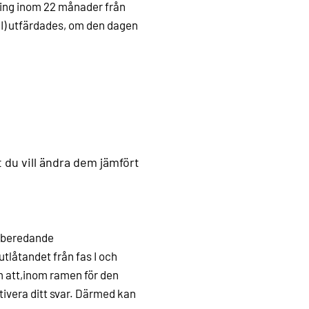
ing inom 22 månader från
 I) utfärdades, om den dagen
 du vill ändra dem jämfört
förberedande
utlåtandet från fas I och
m att,inom ramen för den
ivera ditt svar. Därmed kan