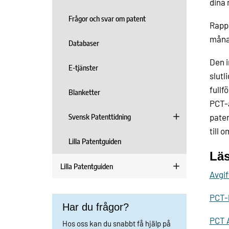
dina 
Frågor och svar om patent
Rappo
månad
Databaser
Den i
E-tjänster
slutl
fullf
Blanketter
PCT-a
Svensk Patenttidning
pate
till 
Lilla Patentguiden
Lä
Lilla Patentguiden
Avgif
PCT-b
Har du frågor?
PCT A
Hos oss kan du snabbt få hjälp på