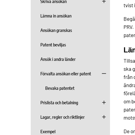
Skriva ansökan
tvist
Lämna in ansökan
Begär
PRV. 
Ansökan granskas
paten
Patent beviljas
Läm
Ansök i andra länder
Tills
ska g
Förvalta ansökan eller patent
från 
ändra
Bevaka patentet
förel
om be
Prislista och betalning
paten
Lagar, regler och riktlinjer
motsv
De om
Exempel