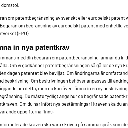
 i domstol.
an om patentbegränsning av svenskt eller europeiskt patent va
Begäran om begränsning av europeiskt patent med enhetlig ve
tverket (EPO)
na in nya patentkrav
ammans med din begäran om patentbegränsning lämnar du in de
älla. Om vi godkänner patentbegränsningen så gäller de nya k
den dagen patentet blev beviljat. Om ändringarna är omfattand
d beskrivning. Om beskrivningen behöver anpassas till ändring
äggande om detta, men du kan även lämna in en ny beskrivning
gränsning. Du måste tydligt ange hur de begränsade patentkrave
tkraven. Om du har infört nya bestämningar i kraven ska du an
arande uppgifterna finns.
formulerade kraven ska vara skrivna på samma språk som de t