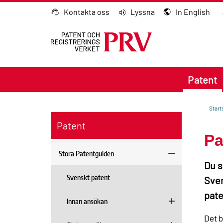
Gå till innehållet
Kontakta oss
Lyssna
In English
Patent
Start
Patent
Pa
Stora Patentguiden
Du s
Svenskt patent
Sver
pate
Innan ansökan
Det b