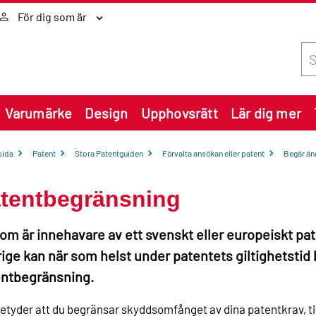
För dig som är
Sök
Varumärke
Design
Upphovsrätt
Lär dig mer
sida
Patent
Stora Patentguiden
Förvalta ansökan eller patent
Begär än
tentbegränsning
om är innehavare av ett svenskt eller europeiskt pat
ige kan när som helst under patentets giltighetstid 
ntbegränsning.
etyder att du begränsar skyddsomfånget av dina patentkrav, til