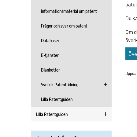
pate
Informationsmaterial om patent
Du ka
Frågor och svar om patent
Om du
överk
Databaser
Öve
E-tjänster
Blanketter
Uppdat
Svensk Patenttidning
Lilla Patentguiden
Lilla Patentguiden