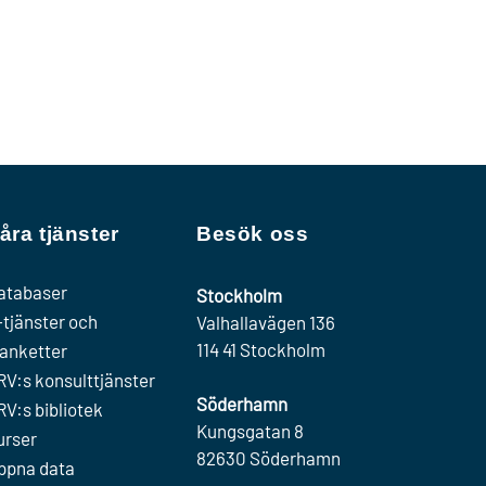
åra tjänster
Besök oss
atabaser
Stockholm
-tjänster och
Valhallavägen 136
114 41 Stockholm
lanketter
RV:s konsulttjänster
Söderhamn
RV:s bibliotek
Kungsgatan 8
urser
82630 Söderhamn
ppna data