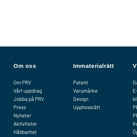
Om oss
Immaterialrätt
V
Om PRV
Patent
D
Vårt uppdrag
Varumärke
E
Jobba på PRV
Design
b
Press
Upphovsrätt
P
Nyheter
P
Aktiviteter
K
Hållbarhet
Ö