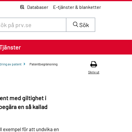
Databaser
E-tjänster & blanketter
 innehåll på siten prv.se
Sök
Tjänster
dring av patent
Patentbegränsning
Skriv ut
ent med giltighet i
begära en så kallad
l exempel för att undvika en