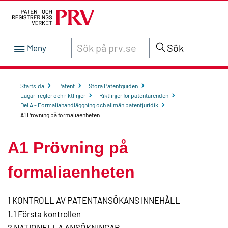
Sök innehåll på siten prv.se
Sök
Startsida
Patent
Stora Patentguiden
Lagar, regler och riktlinjer
Riktlinjer för patentärenden
Del A - Formaliahandläggning och allmän patentjuridik
A1 Prövning på formaliaenheten
A1 Prövning på
formaliaenheten
1 KONTROLL AV PATENTANSÖKANS INNEHÅLL
1.1 Första kontrollen
2 NATIONELLA ANSÖKNINGAR