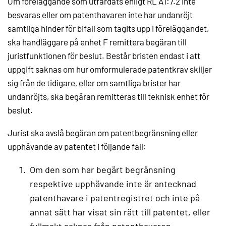
Om föreläggande som utfärdats enligt RL A1:7.2 inte
besvaras eller om patenthavaren inte har undanröjt
samtliga hinder för bifall som tagits upp i föreläggandet,
ska handläggare på enhet F remittera begäran till
juristfunktionen för beslut. Består bristen endast i att
uppgift saknas om hur omformulerade patentkrav skiljer
sig från de tidigare, eller om samtliga brister har
undanröjts, ska begäran remitteras till teknisk enhet för
beslut.
Jurist ska avslå begäran om patentbegränsning eller
upphävande av patentet i följande fall:
Om den som har begärt begränsning
respektive upphävande inte är antecknad
patenthavare i patentregistret och inte på
annat sätt har visat sin rätt till patentet, eller
fullmakt saknas från patenthavaren.