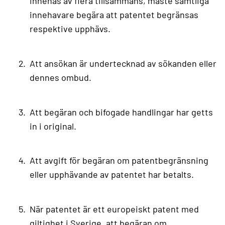
innehas av flera tillsammans, måste samtliga
innehavare begära att patentet begränsas
respektive upphävs.
Att ansökan är undertecknad av sökanden eller
dennes ombud.
Att begäran och bifogade handlingar har getts
in i original.
Att avgift för begäran om patentbegränsning
eller upphävande av patentet har betalts.
När patentet är ett europeiskt patent med
giltighet i Sverige, att begäran om