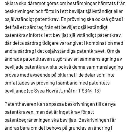
oklara ska däremot göras om bestämningar hämtats från
beskrivningen och förts in i ett beviljat självständigt eller
osjälvständigt patentkrav. En prövning ska också göras i
det fall ett särdrag från ett beviljat osjälvständigt
patentkrav införts i ett beviljat självständigt patentkrav,
där detta särdrag tidigare var angivet i kombination med
andra särdrag i det osjälvständiga patentkravet. Om de
ändrade patentkraven utgörs av en sammanslagning av
beviljade patentkrav, ska också denna sammanslagning
prövas med avseende på oklarhet i de delar som inte
omfattades av prövning i samband med patentets
beviljande (se Svea Hovrätt, mål nr T 9344-13)
Patenthavaren kan anpassa beskrivningen till de nya
patentkraven, men det är inget krav för att
patentbegränsningen ska beviljas. Beskrivningen får
ändras bara om det behövs på grund av en ändring i