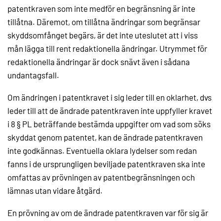
patentkraven som inte medför en begränsning är inte
tillåtna. Däremot, om tillåtna ändringar som begränsar
skyddsomfånget begärs, är det inte uteslutet att i viss
mån lägga till rent redaktionella ändringar. Utrymmet för
redaktionella ändringar är dock snävt även i sådana
undantagsfall.
Om ändringen i patentkravet i sig leder till en oklarhet, dvs
leder till att de ändrade patentkraven inte uppfyller kravet
i 8 § PL beträffande bestämda uppgifter om vad som söks
skyddat genom patentet, kan de ändrade patentkraven
inte godkännas. Eventuella oklara lydelser som redan
fanns i de ursprungligen beviljade patentkraven ska inte
omfattas av prövningen av patentbegränsningen och
lämnas utan vidare åtgärd.
En prövning av om de ändrade patentkraven var för sig är